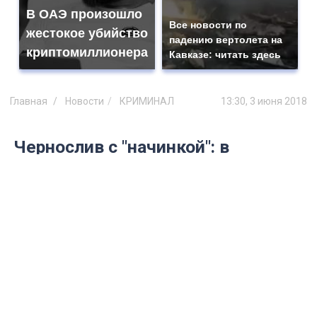
В ОАЭ произошло
Все новости по
жестокое убийство
падению вертолета на
криптомиллионера
Кавказе: читать здесь
Главная
Новости
КРИМИНАЛ
13:30, 3 июня 2018
Чернослив с "начинкой": в
Ульяновске осужденному
пытались передать наркотики
Случай произошел 30 марта в колонии
№9.