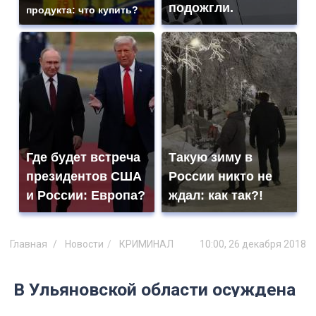
подожгли.
продукта: что купить?
Где будет встреча
Такую зиму в
президентов США
России никто не
и России: Европа?
ждал: как так?!
Главная
Новости
КРИМИНАЛ
10:00, 26 декабря 2018
В Ульяновской области осуждена
врач-педиатр, чей