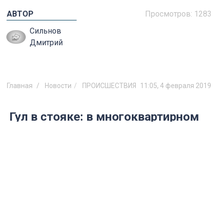
АВТОР
Просмотров:
1283
Сильнов
Дмитрий
Главная
Новости
ПРОИСШЕСТВИЯ
11:05, 4 февраля 2019
Гул в стояке: в многоквартирном
доме в Ульяновске пришлось
отключить газ
Без «голубого топлива» остались жильцы
дома по улице Терешковой.