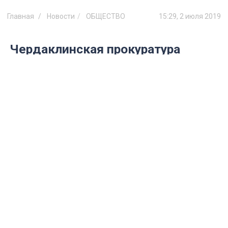
Главная
Новости
ОБЩЕСТВО
15:29, 2 июля 2019
Чердаклинская прокуратура
обнаружила 10 сайтов,
продающих дипломы и аттестаты
Распространение подобной информации
нарушает требования действующего
законодательства, а информация
является запрещенной к
распространению на территории
Российской Федерации.