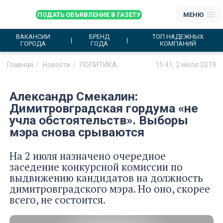
ПОДАТЬ ОБЪЯВЛЕНИЕ В ГАЗЕТУ
МЕНЮ
ВАКАНСИИ
БРЕНД
ТОП НАДЕЖНЫХ
ГОРОДА
ГОДА
КОМПАНИЙ
Главная
Новости
ПОЛИТИКА
15:41, 2 июля 2019
Александр Смекалин:
Димитровградская гордума «не
учла обстоятельств». Выборы
мэра снова срываются
На 2 июля назначено очередное
заседение конкурсной комиссии по
выдвижению кандидатов на должность
димитровградского мэра. Но оно, скорее
всего, не состоится.