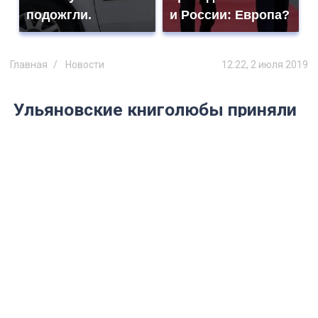
подожгли.
и России: Европа?
Главная
Новости
12:22, 2 июля 2019
Ульяновские книголюбы приняли
участие в обороне Брестской
крепости
Реконструкция одного из эпизодов
обороны Брестской крепости состоялась
утром 22 июня 2019 года на месте
реальных событий лета 1941 года. Для
участия в постановке в Белоруссию
отправились Алексей Безгузов и
Александр Орлов – члены клуба
книголюбов Симбирска.