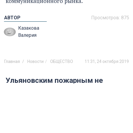
коммуникационного рынка.
АВТОР
Просмотров:
875
Казакова
Валерия
Главная
Новости
ОБЩЕСТВО
11:31, 24 октября 2019
Ульяновским пожарным не
удалось спасти 60 тонн зерна и
правую фару автомобиля
В экстренные службы в среду, 23 октября,
около полудня поступило сообщение о
возгорании зерносушилки в поселке
Видном Мелекесского района