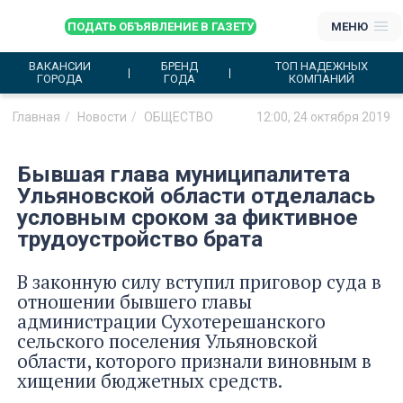
ПОДАТЬ ОБЪЯВЛЕНИЕ В ГАЗЕТУ
МЕНЮ
ВАКАНСИИ
БРЕНД
ТОП НАДЕЖНЫХ
ГОРОДА
ГОДА
КОМПАНИЙ
Главная
Новости
ОБЩЕСТВО
12:00, 24 октября 2019
Бывшая глава муниципалитета
Ульяновской области отделалась
условным сроком за фиктивное
трудоустройство брата
В законную силу вступил приговор суда в
отношении бывшего главы
администрации Сухотерешанского
сельского поселения Ульяновской
области, которого признали виновным в
хищении бюджетных средств.