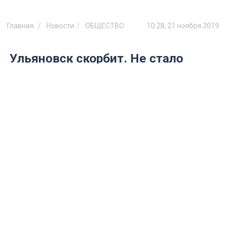
Главная
Новости
ОБЩЕСТВО
10:28, 21 ноября 2019
Ульяновск скорбит. Не стало
основателя «Академик Бэнд»
Николая Новичкова
Музыкант скончался вчера на 76-ом году
жизни после продолжительной болезни.