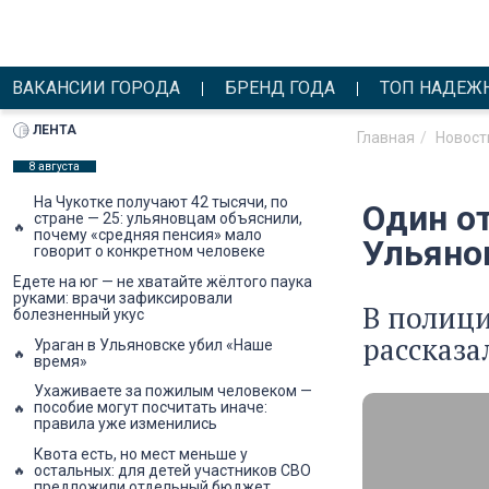
ВАКАНСИИ ГОРОДА
БРЕНД ГОДА
ТОП НАДЕЖ
ЛЕНТА
Главная
Новост
8 августа
На Чукотке получают 42 тысячи, по
Один о
стране — 25: ульяновцам объяснили,
почему «средняя пенсия» мало
Ульяно
говорит о конкретном человеке
Едете на юг — не хватайте жёлтого паука
руками: врачи зафиксировали
В полици
болезненный укус
рассказа
Ураган в Ульяновске убил «Наше
время»
Ухаживаете за пожилым человеком —
пособие могут посчитать иначе:
правила уже изменились
Квота есть, но мест меньше у
остальных: для детей участников СВО
предложили отдельный бюджет