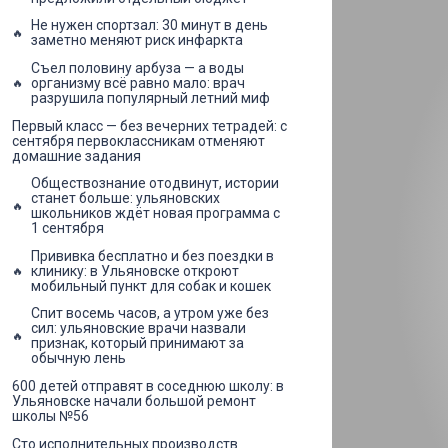
Не нужен спортзал: 30 минут в день
заметно меняют риск инфаркта
Съел половину арбуза — а воды
организму всё равно мало: врач
разрушила популярный летний миф
Первый класс — без вечерних тетрадей: с
сентября первоклассникам отменяют
домашние задания
Обществознание отодвинут, истории
станет больше: ульяновских
школьников ждёт новая программа с
1 сентября
Прививка бесплатно и без поездки в
клинику: в Ульяновске откроют
мобильный пункт для собак и кошек
Спит восемь часов, а утром уже без
сил: ульяновские врачи назвали
признак, который принимают за
обычную лень
600 детей отправят в соседнюю школу: в
Ульяновске начали большой ремонт
школы №56
Сто исполнительных производств