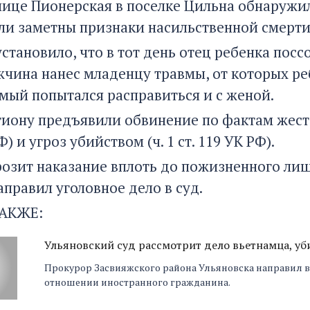
лице Пионерская в поселке Цильна обнаружил
и заметны признаки насильственной смерти
становило, что в тот день отец ребенка посс
чина нанес младенцу травмы, от которых реб
мый попытался расправиться и с женой.
иону предъявили обвинение по фактам жестоко
Ф) и угроз убийством (ч. 1 ст. 119 УК РФ).
озит наказание вплоть до пожизненного лише
правил уголовное дело в суд.
АКЖЕ:
Ульяновский суд рассмотрит дело вьетнамца, у
Прокурор Засвияжского района Ульяновска направил в
отношении иностранного гражданина.