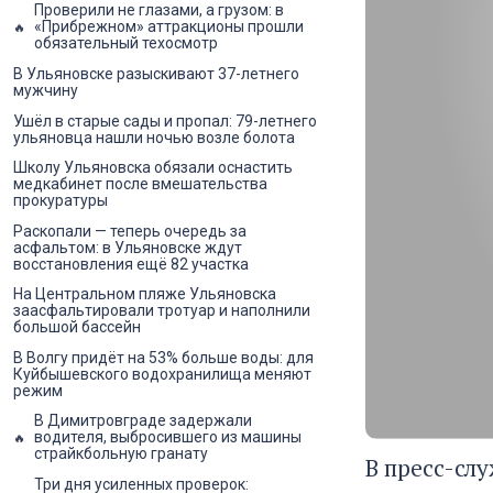
Проверили не глазами, а грузом: в
«Прибрежном» аттракционы прошли
обязательный техосмотр
В Ульяновске разыскивают 37-летнего
мужчину
Ушёл в старые сады и пропал: 79-летнего
ульяновца нашли ночью возле болота
Школу Ульяновска обязали оснастить
медкабинет после вмешательства
прокуратуры
Раскопали — теперь очередь за
асфальтом: в Ульяновске ждут
восстановления ещё 82 участка
На Центральном пляже Ульяновска
заасфальтировали тротуар и наполнили
большой бассейн
В Волгу придёт на 53% больше воды: для
Куйбышевского водохранилища меняют
режим
В Димитровграде задержали
водителя, выбросившего из машины
страйкбольную гранату
В пресс-сл
Три дня усиленных проверок: