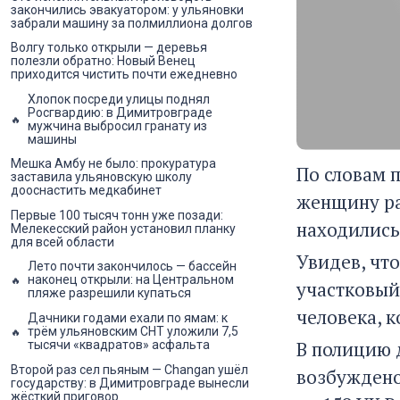
закончились эвакуатором: у ульяновки
забрали машину за полмиллиона долгов
Волгу только открыли — деревья
полезли обратно: Новый Венец
приходится чистить почти ежедневно
Хлопок посреди улицы поднял
Росгвардию: в Димитровграде
мужчина выбросил гранату из
машины
Мешка Амбу не было: прокуратура
По словам 
заставила ульяновскую школу
дооснастить медкабинет
женщину ра
Первые 100 тысяч тонн уже позади:
находились 
Мелекесский район установил планку
для всей области
Увидев, чт
Лето почти закончилось — бассейн
наконец открыли: на Центральном
участковый
пляже разрешили купаться
человека, к
Дачники годами ехали по ямам: к
трём ульяновским СНТ уложили 7,5
В полицию 
тысячи «квадратов» асфальта
Второй раз сел пьяным — Changan ушёл
возбуждено 
государству: в Димитровграде вынесли
жёсткий приговор