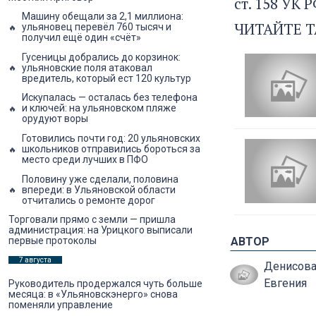
ст. 158 УК
Машину обещали за 2,1 миллиона:
ЧИТАЙТЕ Т
ульяновец перевёл 760 тысяч и
получил ещё один «счёт»
Гусеницы добрались до корзинок:
ульяновские поля атаковал
вредитель, который ест 120 культур
Искупалась — осталась без телефона
и ключей: на ульяновском пляже
орудуют воры
Готовились почти год: 20 ульяновских
школьников отправились бороться за
место среди лучших в ПФО
Половину уже сделали, половина
впереди: в Ульяновской области
отчитались о ремонте дорог
Торговали прямо с земли — пришла
администрация: на Урицкого выписали
АВТОР
первые протоколы
7 августа
Денисов
Евгения
Руководитель продержался чуть больше
месяца: в «Ульяновскэнерго» снова
поменяли управление