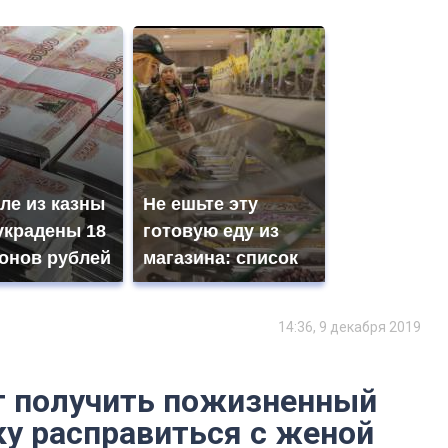
ле из казны
Не ешьте эту
украдены 18
готовую еду из
онов рублей
магазина: список
14:36, 9 декабря 2019
т получить пожизненный
ку расправиться с женой