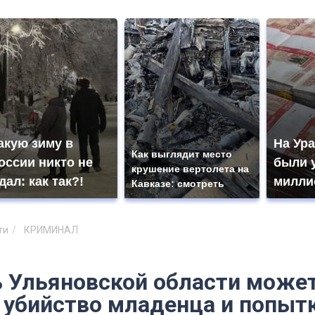
акую зиму в
На Ура
Как выглядит место
оссии никто не
были 
крушение вертолета на
дал: как так?!
милли
Кавказе: смотреть
ти
КРИМИНАЛ
 Ульяновской области може
а убийство младенца и попыт