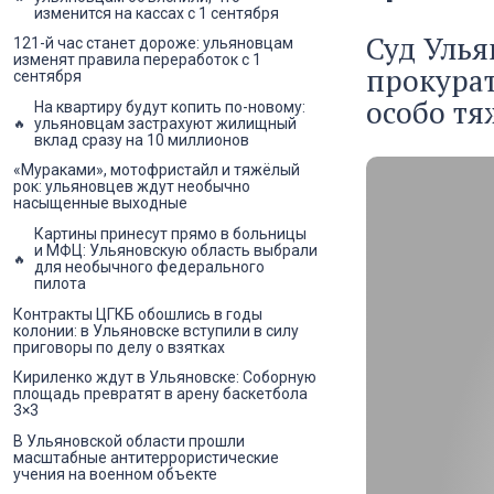
изменится на кассах с 1 сентября
Суд Улья
121-й час станет дороже: ульяновцам
изменят правила переработок с 1
прокурат
сентября
особо тя
На квартиру будут копить по-новому:
ульяновцам застрахуют жилищный
вклад сразу на 10 миллионов
«Мураками», мотофристайл и тяжёлый
рок: ульяновцев ждут необычно
насыщенные выходные
Картины принесут прямо в больницы
и МФЦ: Ульяновскую область выбрали
для необычного федерального
пилота
Контракты ЦГКБ обошлись в годы
колонии: в Ульяновске вступили в силу
приговоры по делу о взятках
Кириленко ждут в Ульяновске: Соборную
площадь превратят в арену баскетбола
3×3
В Ульяновской области прошли
масштабные антитеррористические
учения на военном объекте