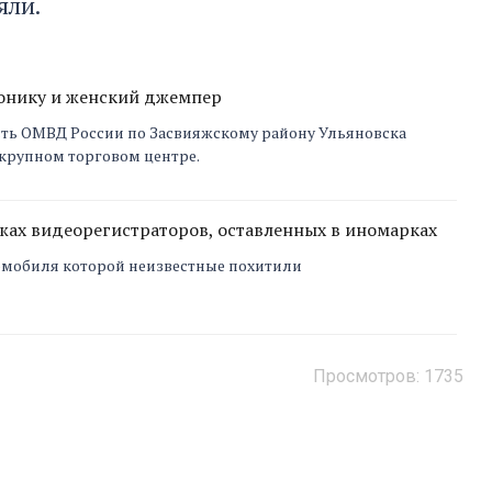
яли.
ронику и женский джемпер
часть ОМВД России по Засвияжскому району Ульяновска
 крупном торговом центре.
жах видеорегистраторов, оставленных в иномарках
омобиля которой неизвестные похитили
Просмотров: 1735