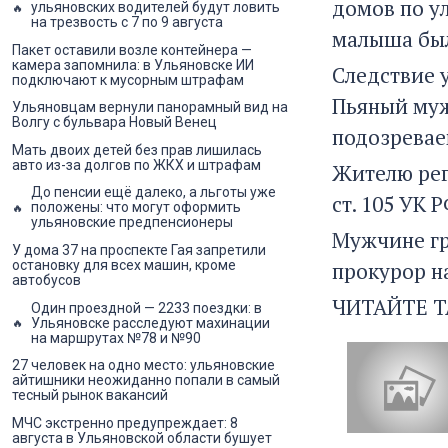
домов по у
ульяновских водителей будут ловить
на трезвость с 7 по 9 августа
малыша был
Пакет оставили возле контейнера —
камера запомнила: в Ульяновске ИИ
Следствие у
подключают к мусорным штрафам
Пьяный муж
Ульяновцам вернули панорамный вид на
Волгу с бульвара Новый Венец
подозревае
Мать двоих детей без прав лишилась
авто из-за долгов по ЖКХ и штрафам
Жителю рег
До пенсии ещё далеко, а льготы уже
ст. 105 УК Р
положены: что могут оформить
ульяновские предпенсионеры
Мужчине гр
У дома 37 на проспекте Гая запретили
прокурор на
остановку для всех машин, кроме
автобусов
ЧИТАЙТЕ Т
Один проездной — 2233 поездки: в
Ульяновске расследуют махинации
на маршрутах №78 и №90
27 человек на одно место: ульяновские
айтишники неожиданно попали в самый
тесный рынок вакансий
МЧС экстренно предупреждает: 8
августа в Ульяновской области бушует