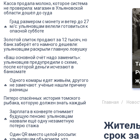
Касса продала молоко, которое система
не проверила: магазин в Ульяновской
области дошёл до суда
Град размером с монету и ветер до 27
м/с: ульяновцам велели готовиться к
опасной субботе
Золотой слиток продают за 12 тысяч, но
банк заберёт его намного дешевле:
ульяновцам раскрыли главную ловушку
«Ваш основной счёт надо заменить»:
ульяновцев предупредили о схеме,
Т
после которой деньги исчезают в
Р
банкомате
ж
Одного комары едят живьём, другого
не замечают: учёные нашли причину
разницы
Пятеро спасённых: история томского
Главная
Новос
рыбака, которую должен знать каждый
Зарплата в конверте отнимает
будущую пенсию: ульяновцам
назвали ещё одну незаметную
Житель
потерю стажа
срок з
Один QR вместо целой россыпи:
ульяновцам объяснили, что