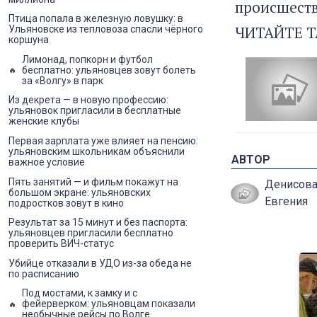
происшеств
Птица попала в железную ловушку: в
ЧИТАЙТЕ Т
Ульяновске из тепловоза спасли чёрного
коршуна
Лимонад, попкорн и футбол
бесплатно: ульяновцев зовут болеть
за «Волгу» в парк
Из декрета — в новую профессию:
ульяновок пригласили в бесплатные
женские клубы
Первая зарплата уже влияет на пенсию:
ульяновским школьникам объяснили
АВТОР
важное условие
Пять занятий — и фильм покажут на
Денисов
большом экране: ульяновских
Евгения
подростков зовут в кино
Результат за 15 минут и без паспорта:
ульяновцев пригласили бесплатно
проверить ВИЧ-статус
Убийце отказали в УДО из-за обеда не
по расписанию
Под мостами, к замку и с
фейерверком: ульяновцам показали
необычные рейсы по Волге