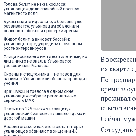
Голова болит не из-за космоса:
ульяновцам дали спокойный прогноз
магнитного поля
Буквы видите идеально, а болезнь уже
развивается: ульяновцам объяснили
опасность обычной проверки зрения
Живот болит, а виноват бассейн:
ульяновцев предупредили о сезонном
росте энтеровирусов
Улица носила его имя десятилетиями, но
В воскресе
лица никто не знал: в Ульяновске
увековечили Рылеева
из квартир
Сирены и спецтехника — не повод для
По предвар
паники: в Ульяновской области проводят
учения
время злоу
Врач, МФЦ и тревога в одном окне:
ульяновцам собрали региональные
проживал с
сервисы в MAX
ответствен
Платил по 125 тысяч за «защиту»:
ульяновский бизнесмен лишился дома и
Сейчас муж
дорогой машин
Аварии ставили как спектакль: пятерых
Сотрудники
ульяновцев обвиняют в хищении 4,6
миллиона