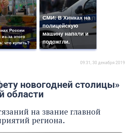
СМИ: В Химках на
полицейскую
инах России
машину напали и
 из-за этого
подожгли.
а: что купить?
09:31, 30 декабря 2019
фету новогодней столицы»
й области
тязаний на звание главной
риятий региона.