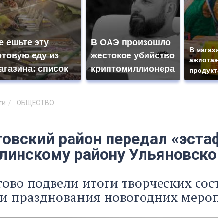
е ешьте эту
В ОАЭ произошло
В магаз
отовую еду из
жестокое убийство
ажиотаж
агазина: список
криптомиллионера
продукт
ти
ОБЩЕСТВО
товский район передал «эста
линскому району Ульяновско
тово подвели итоги творческих сос
и празднования новогодних мероп