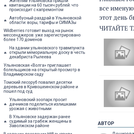
Жителям Ульяновска пришли
квитанции на 60 тысяч рублей: что
все именую
происходит с капремонтом
этот день 
Автобусный раздрай в Ульяновской
области: воры, тарифы и СИМАЗы
ЧИТАЙТЕ Т
Wildberries готовит выход на рынок
мессенджеров: уже зарегистрировано
более 170 доменов
На здании ульяновского травмпункта
открыли мемориальную доску в честь
декабриста Рылеева
Ульяновская «Волга» приглашает
болельщиков на открытый просмотр в
Владимирском саду
Томский лесоруб повалил десятки
деревьев в Кривошеинском районе и
пошел под суд
Ульяновский зоопарк просит
дачников поделиться излишками
урожая с животными
В Ульяновске задержан ранее
судимый за грабеж женщины в
АВТОР
Заволжском районе
Денисов