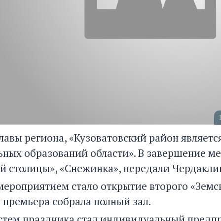
главы региона, «Кузоватовский район являет
ных образований области». В завершение м
й столицы», «Снежинка», передали Чердакли
ероприятием стало открытие второго «Земско
 премьера собрала полный зал.
стем праздника стал индивидуальный предпр