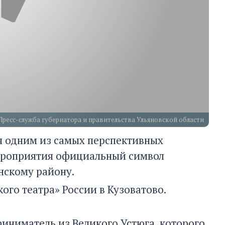
Пресс-служба губернатора и правительства Ульяновской области
ся одним из самых перспективных
ероприятия официальный символ
нскому району.
го театра» России в Кузоватово.
иниматель из Великого Устюга, которого