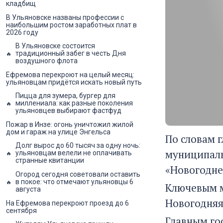
кладбищ
В Ульяновске названы профессии с
наибольшим ростом заработных плат в
2026 году
В Ульяновске состоится
традиционный забег в честь Дня
воздушного флота
Ефремова перекроют на целый месяц:
ульяновцам придётся искать новый путь
Пицца для зумера, бургер для
миллениала: как разные поколения
ульяновцев выбирают фастфуд
Пожар в Инзе: огонь уничтожил жилой
дом и гараж на улице Энгельса
По словам 
Долг вырос до 60 тысяч за одну ночь:
муниципаль
ульяновцам велели не оплачивать
странные квитанции
«Новогодне
Огород сегодня советовали оставить
в покое: что отмечают ульяновцы 6
Ключевым м
августа
Новогодняя
На Ефремова перекроют проезд до 6
сентября
Главным го