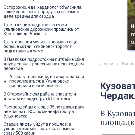
Осторожно, еда: кардиолог объяснила,
какие «полезные» продукты на самом
деле вредны для сердца
Две тысячи квадратов за сутки:
Н
ульяновские дорожники прошлись от
Кротовки до Арского
г
м
До отопления месяц, а порывов ещё
больше сотни: Ульяновск торопят
подготовить к зиме
В Павловке подросток на питбайке сбил
Главная
Новос
двух девочек-ровесниц на пешеходном
переходе
Асфальт положили, но дворы начали
проваливаться: в Ульяновске
Кузова
проверили новый ремонт
Чердак
В Старомайнском районе спасатели
достали из воды труп 51-летнего
Росгвардейцы старше 35 лет разыграли
В Кузова
чемпионат ПФО по мини-футболу в
Ульяновске
площадк
Старые лифты уйдут в прошлое: в
ульяновских многоэтажках заменят
сразу 500 кабин