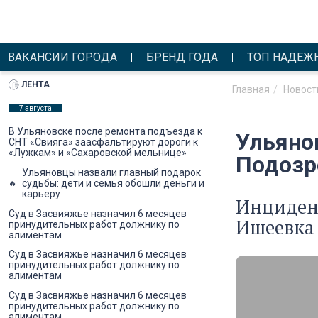
ВАКАНСИИ ГОРОДА
БРЕНД ГОДА
ТОП НАДЕЖ
ЛЕНТА
Главная
Новост
7 августа
В Ульяновске после ремонта подъезда к
Ульяно
СНТ «Свияга» заасфальтируют дороги к
«Лужкам» и «Сахаровской мельнице»
Подозр
Ульяновцы назвали главный подарок
судьбы: дети и семья обошли деньги и
карьеру
Инцидент
Суд в Засвияжье назначил 6 месяцев
Ишеевка 
принудительных работ должнику по
алиментам
Суд в Засвияжье назначил 6 месяцев
принудительных работ должнику по
алиментам
Суд в Засвияжье назначил 6 месяцев
принудительных работ должнику по
алиментам