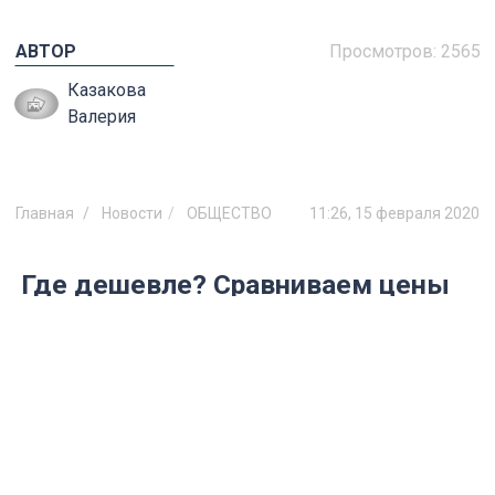
АВТОР
Просмотров:
2565
Казакова
Валерия
Главная
Новости
ОБЩЕСТВО
11:26, 15 февраля 2020
Где дешевле? Сравниваем цены
на продукты в ульяновских
магазинах
Корреспондент mosaica.ru на прошлой
неделе прошелся по ульяновским
сетевым супермаркетам и сравнил цены
на наиболее часто покупаемые продукты,
составляющие основу потребительской