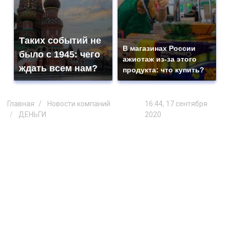
Таких событий не
В магазинах России
было с 1945: чего
ажиотаж из-за этого
ждать всем нам?
продукта: что купить?
Главная
Новости компаний
16:44, 17 сентября
ДЕНЬГИ
2020
Кредитный портфель
застройщиков жилья в Сбербанке
достиг рекордных 675 млрд
рублей
Сбербанк провел очередную
конференцию «Время изменений: фокус