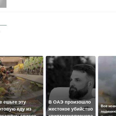
а
е ешьте эту
В ОАЭ произошло
Все нов
отовую еду из
жестокое убийство
падению