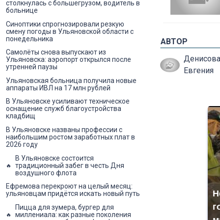
столкнулась с большегрузом, водитель в
больнице
Синоптики спрогнозировали резкую
смену погоды в Ульяновской области с
понедельника
АВТОР
Самолёты снова выпускают из
Денисов
Ульяновска: аэропорт открылся после
утренней паузы
Евгения
Ульяновская больница получила новые
аппараты ИВЛ на 17 млн рублей
В Ульяновске усиливают техническое
оснащение служб благоустройства
кладбищ
В Ульяновске названы профессии с
наибольшим ростом заработных плат в
2026 году
В Ульяновске состоится
традиционный забег в честь Дня
воздушного флота
Ефремова перекроют на целый месяц:
Н
ульяновцам придётся искать новый путь
г
Пицца для зумера, бургер для
миллениала: как разные поколения