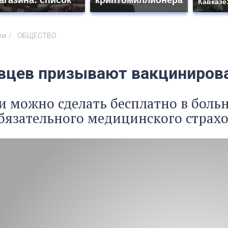
агазина: список
криптомиллионера
Кавказе
ти
ОБЩЕСТВО
вцев призывают вакцинирова
 можно сделать бесплатно в боль
бязательного медицинского страх