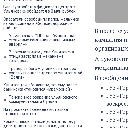
Благоустройство фиджитал-центра в
Ульяновске обойдется в 8 млн рублей
Спасатели освободили палец мальчика
из велосипеда в Железнодорожном
районе
В пресс-сл
Ульяновская ОПГ год обманывала
кампания п
страховые компании фальшивыми
авариями
организаци
В локомотивном депо Ульяновска
птица застряла в механизме
А руководи
тепловоза
медицинск
Тренер от бога – ученик от тренера:
советы главного тренера ульяновской
В сообщени
«Волги»
Ульяновцам объяснили, почему после
ГУЗ «Го
бани кожа становится «мраморной»
ГУЗ «Го
Пенсионное озарение ульяновского
коммуниста-мага Супони
воскрес
На проспекте Тюленева мотоцикл
ГУЗ «Гор
столкнулся с авто
ГУЗ «Гор
Яркий флакон — тихий убийца: почему
дети травятся не только жидкостью, но и
ГУЗ «Гор