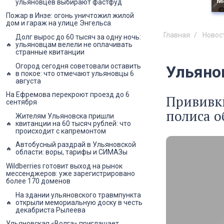
м
ульяновцев выбирают фастфуд
Пожар в Инзе: огонь уничтожил жилой
дом и гараж на улице Энгельса
Главная
Новос
Долг вырос до 60 тысяч за одну ночь:
ульяновцам велели не оплачивать
странные квитанции
Огород сегодня советовали оставить
Ульяно
в покое: что отмечают ульяновцы 6
августа
На Ефремова перекроют проезд до 6
Прививки
сентября
полиса о
Жителям Ульяновска пришли
квитанции на 60 тысяч рублей: что
происходит с капремонтом
Автобусный раздрай в Ульяновской
области: воры, тарифы и СИМАЗы
Wildberries готовит выход на рынок
мессенджеров: уже зарегистрировано
более 170 доменов
На здании ульяновского травмпункта
открыли мемориальную доску в честь
декабриста Рылеева
Ульяновская «Волга» приглашает