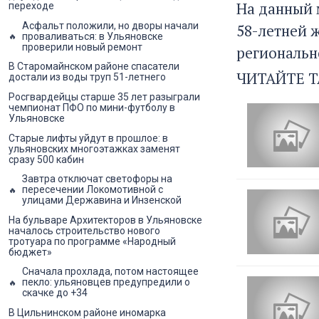
На данный 
переходе
Асфальт положили, но дворы начали
58-летней ж
проваливаться: в Ульяновске
проверили новый ремонт
региональн
В Старомайнском районе спасатели
ЧИТАЙТЕ Т
достали из воды труп 51-летнего
Росгвардейцы старше 35 лет разыграли
чемпионат ПФО по мини-футболу в
Ульяновске
Старые лифты уйдут в прошлое: в
ульяновских многоэтажках заменят
сразу 500 кабин
Завтра отключат светофоры на
пересечении Локомотивной с
улицами Державина и Инзенской
На бульваре Архитекторов в Ульяновске
началось строительство нового
тротуара по программе «Народный
бюджет»
Сначала прохлада, потом настоящее
пекло: ульяновцев предупредили о
скачке до +34
В Цильнинском районе иномарка