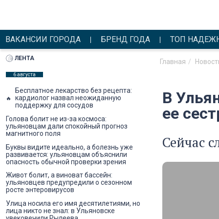
ВАКАНСИИ ГОРОДА
БРЕНД ГОДА
ТОП НАДЕЖ
ЛЕНТА
Главная
Новост
6 августа
Бесплатное лекарство без рецепта:
В Улья
кардиолог назвал неожиданную
поддержку для сосудов
ее сест
Голова болит не из-за космоса:
ульяновцам дали спокойный прогноз
магнитного поля
Сейчас с
Буквы видите идеально, а болезнь уже
развивается: ульяновцам объяснили
опасность обычной проверки зрения
Живот болит, а виноват бассейн:
ульяновцев предупредили о сезонном
росте энтеровирусов
Улица носила его имя десятилетиями, но
лица никто не знал: в Ульяновске
увековечили Рылеева