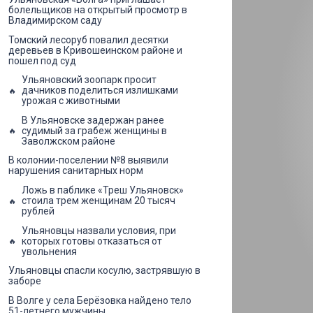
болельщиков на открытый просмотр в
Владимирском саду
Томский лесоруб повалил десятки
деревьев в Кривошеинском районе и
пошел под суд
Ульяновский зоопарк просит
дачников поделиться излишками
урожая с животными
В Ульяновске задержан ранее
судимый за грабеж женщины в
Заволжском районе
В колонии-поселении №8 выявили
нарушения санитарных норм
Ложь в паблике «Треш Ульяновск»
стоила трем женщинам 20 тысяч
рублей
Ульяновцы назвали условия, при
которых готовы отказаться от
увольнения
Ульяновцы спасли косулю, застрявшую в
заборе
В Волге у села Берёзовка найдено тело
51-летнего мужчины