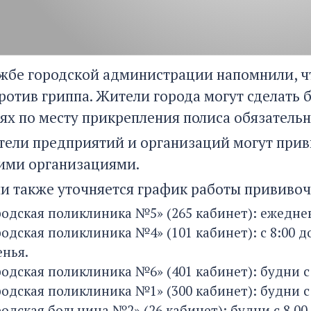
ужбе городской администрации напомнили, чт
ротив гриппа. Жители города могут сделать
ях по месту прикрепления полиса обязатель
тели предприятий и организаций могут приви
ими организациями.
и также уточняется график работы прививоч
родская поликлиника №5» (265 кабинет): ежедневн
родская поликлиника №4» (101 кабинет): с 8:00 д
енья.
одская поликлиника №6» (401 кабинет): будни с 8:
одская поликлиника №1» (300 кабинет): будни с 9
одская больница №2» (26 кабинет): будни с 8.00 