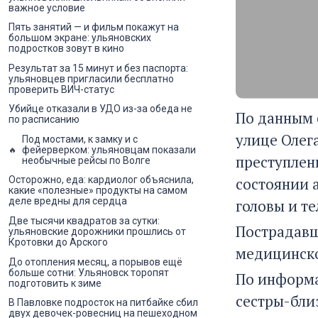
важное условие
Пять занятий — и фильм покажут на
большом экране: ульяновских
подростков зовут в кино
Результат за 15 минут и без паспорта:
ульяновцев пригласили бесплатно
проверить ВИЧ-статус
Убийце отказали в УДО из-за обеда не
По данным с
по расписанию
улице Олег
Под мостами, к замку и с
фейерверком: ульяновцам показали
преступлени
необычные рейсы по Волге
состоянии 
Осторожно, еда: кардиолог объяснила,
какие «полезные» продукты на самом
деле вредны для сердца
головы и те
Две тысячи квадратов за сутки:
Пострадавш
ульяновские дорожники прошлись от
Кротовки до Арского
медицинско
До отопления месяц, а порывов ещё
больше сотни: Ульяновск торопят
По информа
подготовить к зиме
сестры-бли
В Павловке подросток на питбайке сбил
двух девочек-ровесниц на пешеходном