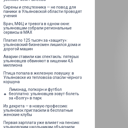
Сирены и спецтехника — не повод для
паники: в Ульяновской области проводят
учения
Врач, МФЦ и тревога в одном окне:
ульяновцам собрали региональные
сервисы в MAX
Платил по 125 тысяч за «защиту»:
ульяновский бизнесмен лишился дома и
дорогой машин
Аварии ставили как спектакль: пятерых
ульяновцев обвиняют в хищении 4,6
миллиона
Птица попала в железную ловушку: в
Ульяновске из тепловоза спасли чёрного
коршуна
Лимонад, попкорн и футбол
бесплатно: ульяновцев зовут болеть
за «Волгу» в парк
Из декрета — в новую профессию:
ульяновок пригласили в бесплатные
женские клубы
Первая зарплата уже влияет на пенсию:
ульяновским школьникам объяснили