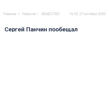
Главная
Новости
ОБЩЕСТВО
16:33, 27 октября 2020
Сергей Панчин пообещал
привести в норму ульяновский
парк «Семья»
На днях губернатор Ульяновской области
заметил ряд недостатков в содержании
парка, после этого градоначальник
поручил заняться общественной
территорией.