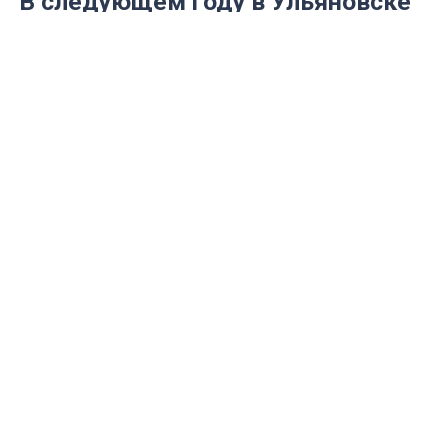
В следующем году в Ульяновске
планируют благоустроить Белый
Ключ и Маришкин родник
Об этом заявили в пресс-службе
администрации областного центра.
Администрация города Ульяновска