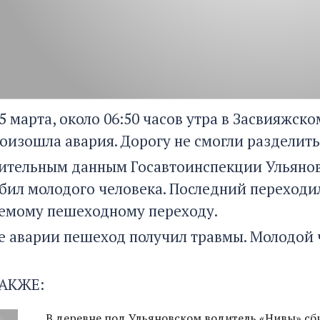
25 марта, около 06:50 часов утра в Засвияжск
оизошла авария. Дорогу не смогли разделить
ительным данным Госавтоинспекции Ульяновс
бил молодого человека. Последний переходи
емому пешеходному переходу.
те аварии пешеход получил травмы. Молодой
АКЖЕ:
В деревне под Ульяновском водитель «Нивы» сб