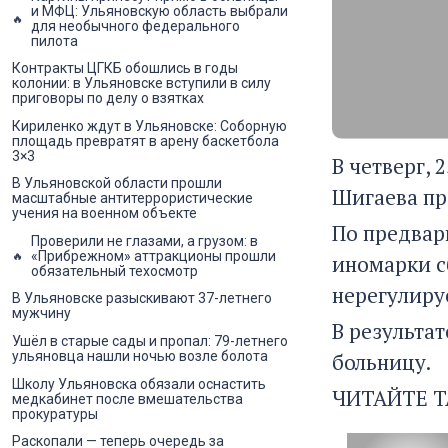
и МФЦ: Ульяновскую область выбрали
для необычного федерального
пилота
Контракты ЦГКБ обошлись в годы
колонии: в Ульяновске вступили в силу
приговоры по делу о взятках
Кириленко ждут в Ульяновске: Соборную
площадь превратят в арену баскетбола
3×3
В четверг, 
В Ульяновской области прошли
Шигаева пр
масштабные антитеррористические
учения на военном объекте
По предвар
Проверили не глазами, а грузом: в
«Прибрежном» аттракционы прошли
иномарки с
обязательный техосмотр
нерегулиру
В Ульяновске разыскивают 37-летнего
мужчину
В результа
Ушёл в старые сады и пропал: 79-летнего
больницу.
ульяновца нашли ночью возле болота
Школу Ульяновска обязали оснастить
ЧИТАЙТЕ Т
медкабинет после вмешательства
прокуратуры
Раскопали — теперь очередь за