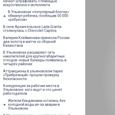
начнут штрафовать с помощью
искусственного интеллекта
В Ульяновске «популярный блогер»
обманул ребенка, пообещав 50 000
«робуксов»
В селе Архангельское Lada Granta
столкнулась с Chevrolet Captiva
Валерия Клейменова принесла России
два золота в матче со сборной
Казахстана
В Ульяновске расширяют сеть
накопителей для крупногабаритных
отходов: новые бункеры появились в
четырёх районах
Аттракционы в ульяновском парке
«Прибрежный» прошли проверку
безопасности
Конкуренция за рабочие места в
Ульяновске: кого ищут и что ценят
работодатели
Жители Киндяковки остались без
холодной воды из-за аварии в
Ульяновске