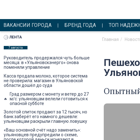
ВАКАНСИИ ГОРОДА
БРЕНД ГОДА
ТОП НАДЕЖ
ЛЕНТА
Главная
Новост
7 августа
Руководитель продержался чуть больше
Пешехо
месяца: в «Ульяновскэнерго» снова
поменяли управление
Ульяно
Касса продала молоко, которое система
не проверила: магазин в Ульяновской
области дошёл до суда
Опытный 
Град размером с монету и ветер до 27
м/с: ульяновцам велели готовиться к
опасной субботе
Золотой слиток продают за 12 тысяч, но
банк заберёт его намного дешевле:
ульяновцам раскрыли главную ловушку
«Ваш основной счёт надо заменить»:
ульяновцев предупредили о схеме,
после которой деньги исчезают в