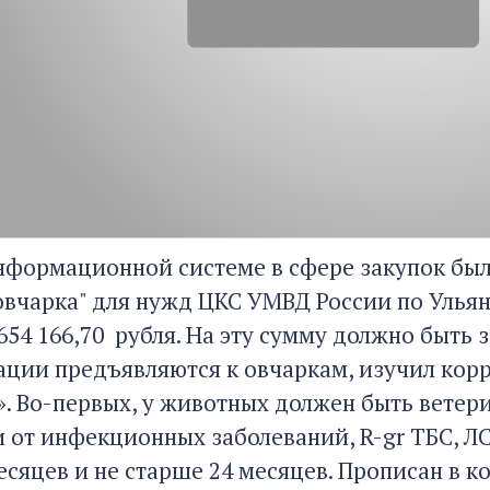
нформационной системе в сфере закупок был
овчарка" для нужд ЦКС УМВД России по Ульян
654 166,70 рубля. На эту сумму должно быть
ации предъявляются к овчаркам, изучил корр
». Во-первых, у животных должен быть ветер
 от инфекционных заболеваний, R-gr ТБС, ЛС
сяцев и не старше 24 месяцев. Прописан в кон