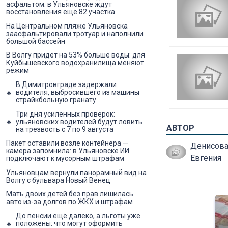
асфальтом: в Ульяновске ждут
восстановления ещё 82 участка
На Центральном пляже Ульяновска
заасфальтировали тротуар и наполнили
большой бассейн
В Волгу придёт на 53% больше воды: для
Куйбышевского водохранилища меняют
режим
В Димитровграде задержали
водителя, выбросившего из машины
страйкбольную гранату
Три дня усиленных проверок:
ульяновских водителей будут ловить
АВТОР
на трезвость с 7 по 9 августа
Пакет оставили возле контейнера —
Денисов
камера запомнила: в Ульяновске ИИ
Евгения
подключают к мусорным штрафам
Ульяновцам вернули панорамный вид на
Волгу с бульвара Новый Венец
Мать двоих детей без прав лишилась
авто из-за долгов по ЖКХ и штрафам
До пенсии ещё далеко, а льготы уже
положены: что могут оформить