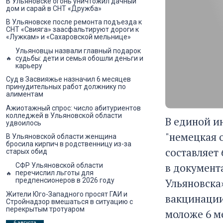
В Ульяновске огонь уничтожил дачный
дом и сарай в СНТ «Дружба»
В Ульяновске после ремонта подъезда к
СНТ «Свияга» заасфальтируют дороги к
«Лужкам» и «Сахаровской мельнице»
Ульяновцы назвали главный подарок
судьбы: дети и семья обошли деньги и
карьеру
Суд в Засвияжье назначил 6 месяцев
принудительных работ должнику по
алиментам
Ажиотажный спрос: число абитуриентов
колледжей в Ульяновской области
В единой и
удвоилось
"немецкая 
В Ульяновской области женщина
бросила кирпич в родственницу из-за
составляет 
старых обид
в документ
СФР Ульяновской области
перечислил льготы для
Ульяновска
предпенсионеров в 2026 году
Жители Юго-Западного просят ГАИ и
вакцинации
Стройнадзор вмешаться в ситуацию с
перекрытым тротуаром
моложе 6 ме
6 августа