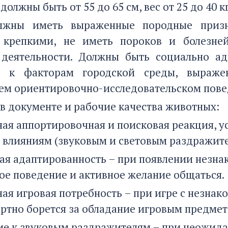
должны быть от 55 до 65 см, вес от 25 до 40 кг,
лжны иметь выраженные породные приз
 крепкими, не иметь пороков и болезней
деятельности. Должны быть социально ад
 к факторам городской среды, выраже
м ориентировочно-исследовательском пове
в документе и рабочие качества животных:
ная аппортировочная и поисковая реакция, у
 влияниям (звуковым и световым раздражите
ная адаптированность – при появлении незн
е поведение и активное желание общаться.
ная игровая потребность – при игре с незна
зартно борется за обладание игровым предмет
ие к звуковым раздражителям – при неожид