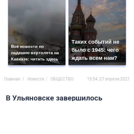
Таких событий не
Все новости по
было с 1945: чего
падению вертолета на
ждать всем нам?
Кавказе: читать здесь
Главная
Новости
ОБЩЕСТВО
15:54, 27 апреля 2021
В Ульяновске завершилось
строительство физкультурно-
оздоровительного комплекса
«Северная волна»
Спортивный объект готов к вводу в