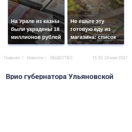
На Урале из казны
Не ешьте эту
были украдены 18
готовую еду из
миллионов рублей
магазина: список
Главная
Новости
ОБЩЕСТВО
15:35, 24 мая 2021
Врио губернатора Ульяновской
области пригрозил увольнениями
тем, кто не будет общаться с
народом
Об этом сообщают на сайте
правительства Ульяновской области.