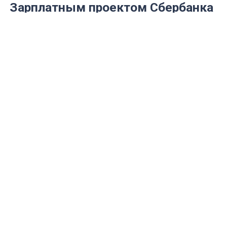
Зарплатным проектом Сбербанка
чаще всего пользуются в
представители малого бизнеса
ru.freepik.com
На начало июня в Астраханской,