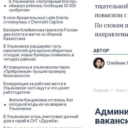
В Ульяновске «популярный блогер»
тщательной
обманул ребенка, пообещав 50 000
«робуксов»
повысили с 
В селе Архангельское Lada Granta
столкнулась с Chevrolet Captiva
По словам 
Валерия Клейменова принесла России
направлены
два золота в матче со сборной
Казахстана
В Ульяновске расширяют сеть
АВТОР
накопителей для крупногабаритных
отходов: новые бункеры появились в
четырёх районах
Олейник 
Аттракционы в ульяновском парке
«Прибрежный» прошли проверку
безопасности
Конкуренция за рабочие места в
Ульяновске: кого ищут и что ценят
Главная
Новос
работодатели
Жители Киндяковки остались без
холодной воды из-за аварии в
Админи
Ульяновске
В Ульяновске огонь уничтожил дачный
ваканс
дом и сарай в СНТ «Дружба»