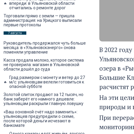
впереди: в Ульяновской области
отчитались о ремонте дорог
Торговали прямо с земли — пришла
администрация: на Урицкого выписали
первые протоколы
7 августа
Руководитель продержался чуть больше
месяца: в «Ульяновскэнерго» снова
В 2022 год
поменяли управление
Ульяновско
Касса продала молоко, которое система
не проверила: магазин в Ульяновской
озера в «Ры
области дошёл до суда
Большие Кл
Град размером с монету и ветер до 27
м/с: ульяновцам велели готовиться к
расчистят р
опасной субботе
Золотой слиток продают за 12 тысяч, но
На эти цел
банк заберёт его намного дешевле:
ульяновцам раскрыли главную ловушку
природы и 
«Ваш основной счёт надо заменить»:
При перера
ульяновцев предупредили о схеме,
после которой деньги исчезают в
мониторинг
банкомате
Одного комары едят живьём, другого