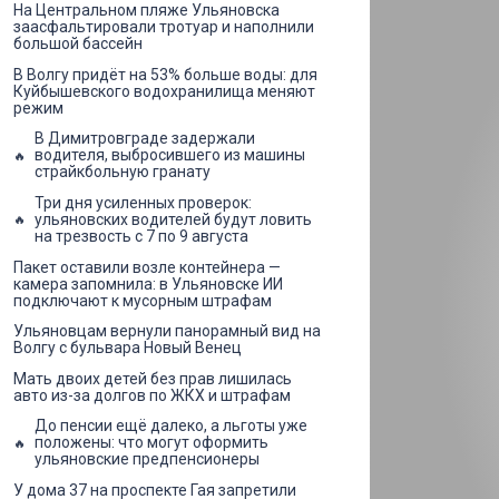
На Центральном пляже Ульяновска
заасфальтировали тротуар и наполнили
большой бассейн
В Волгу придёт на 53% больше воды: для
Куйбышевского водохранилища меняют
режим
В Димитровграде задержали
водителя, выбросившего из машины
страйкбольную гранату
Три дня усиленных проверок:
ульяновских водителей будут ловить
на трезвость с 7 по 9 августа
Пакет оставили возле контейнера —
камера запомнила: в Ульяновске ИИ
подключают к мусорным штрафам
Ульяновцам вернули панорамный вид на
Волгу с бульвара Новый Венец
Мать двоих детей без прав лишилась
авто из-за долгов по ЖКХ и штрафам
До пенсии ещё далеко, а льготы уже
положены: что могут оформить
ульяновские предпенсионеры
У дома 37 на проспекте Гая запретили