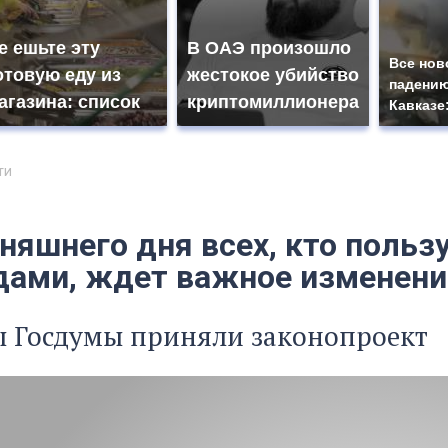
е ешьте эту
В ОАЭ произошло
Все нов
отовую еду из
жестокое убийство
падению
агазина: список
криптомиллионера
Кавказе
ти
дняшнего дня всех, кто поль
дами, ждет важное изменени
ы Госдумы приняли законопроект