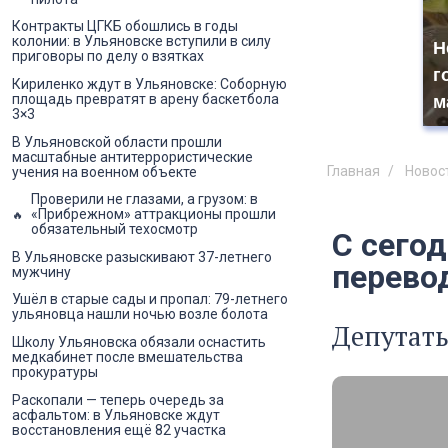
Контракты ЦГКБ обошлись в годы
колонии: в Ульяновске вступили в силу
Н
приговоры по делу о взятках
г
Кириленко ждут в Ульяновске: Соборную
площадь превратят в арену баскетбола
м
3×3
В Ульяновской области прошли
масштабные антитеррористические
Главная
Новос
учения на военном объекте
Проверили не глазами, а грузом: в
«Прибрежном» аттракционы прошли
обязательный техосмотр
С сего
В Ульяновске разыскивают 37-летнего
перево
мужчину
Ушёл в старые сады и пропал: 79-летнего
ульяновца нашли ночью возле болота
Депутат
Школу Ульяновска обязали оснастить
медкабинет после вмешательства
прокуратуры
Раскопали — теперь очередь за
асфальтом: в Ульяновске ждут
восстановления ещё 82 участка