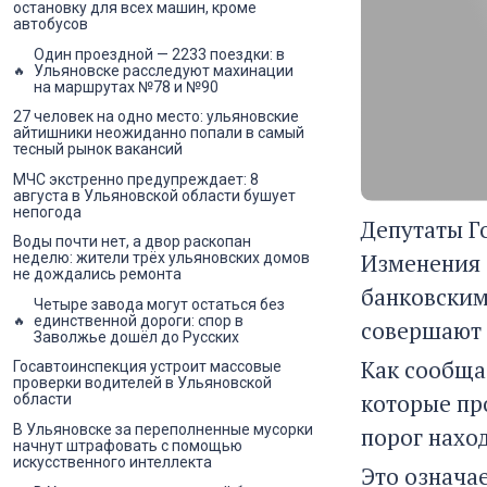
остановку для всех машин, кроме
автобусов
Один проездной — 2233 поездки: в
Ульяновске расследуют махинации
на маршрутах №78 и №90
27 человек на одно место: ульяновские
айтишники неожиданно попали в самый
тесный рынок вакансий
МЧС экстренно предупреждает: 8
августа в Ульяновской области бушует
непогода
Депутаты Г
Воды почти нет, а двор раскопан
Изменения 
неделю: жители трёх ульяновских домов
не дождались ремонта
банковским
Четыре завода могут остаться без
единственной дороги: спор в
совершают ж
Заволжье дошёл до Русских
Как сообщ
Госавтоинспекция устроит массовые
проверки водителей в Ульяновской
которые пр
области
В Ульяновске за переполненные мусорки
порог наход
начнут штрафовать с помощью
искусственного интеллекта
Это означае