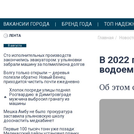
ВАКАНСИИ ГОРОДА
БРЕНД ГОДА
ТОП НАДЕЖ
ЛЕНТА
Главная
Новост
8 августа
Сто исполнительных производств
В 2022 
закончились эвакуатором: у ульяновки
забрали машину за полмиллиона долгов
водоем
Волгу только открыли — деревья
полезли обратно: Новый Венец
приходится чистить почти ежедневно
Об этом
Хлопок посреди улицы поднял
Росгвардию: в Димитровграде
мужчина выбросил гранату из
машины
Мешка Амбу не было: прокуратура
заставила ульяновскую школу
дооснастить медкабинет
Первые 100 тысяч тонн уже позади:
Мелекесский район установил планку