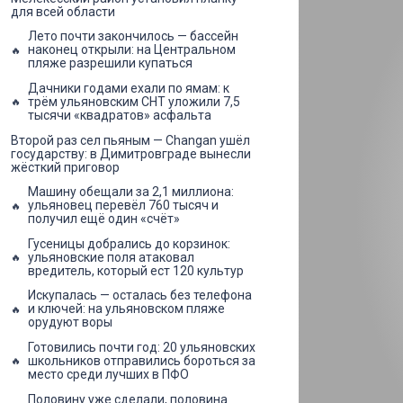
для всей области
Лето почти закончилось — бассейн
наконец открыли: на Центральном
пляже разрешили купаться
Дачники годами ехали по ямам: к
трём ульяновским СНТ уложили 7,5
тысячи «квадратов» асфальта
Второй раз сел пьяным — Changan ушёл
государству: в Димитровграде вынесли
жёсткий приговор
Машину обещали за 2,1 миллиона:
ульяновец перевёл 760 тысяч и
получил ещё один «счёт»
Гусеницы добрались до корзинок:
ульяновские поля атаковал
вредитель, который ест 120 культур
Искупалась — осталась без телефона
и ключей: на ульяновском пляже
орудуют воры
Готовились почти год: 20 ульяновских
школьников отправились бороться за
место среди лучших в ПФО
Половину уже сделали, половина