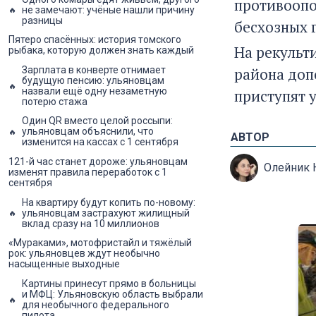
противоопо
не замечают: учёные нашли причину
разницы
бесхозных 
Пятеро спасённых: история томского
На рекульт
рыбака, которую должен знать каждый
района доп
Зарплата в конверте отнимает
будущую пенсию: ульяновцам
назвали ещё одну незаметную
приступят у
потерю стажа
Один QR вместо целой россыпи:
ульяновцам объяснили, что
АВТОР
изменится на кассах с 1 сентября
121-й час станет дороже: ульяновцам
Олейник 
изменят правила переработок с 1
сентября
На квартиру будут копить по-новому:
ульяновцам застрахуют жилищный
вклад сразу на 10 миллионов
«Мураками», мотофристайл и тяжёлый
рок: ульяновцев ждут необычно
насыщенные выходные
Картины принесут прямо в больницы
и МФЦ: Ульяновскую область выбрали
для необычного федерального
пилота