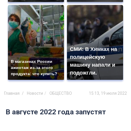
СМИ: В Химках на
полицейскую
В магазинах России
машину напали и
ажиотаж из-за этого
подожгли.
продукта: что купить?
Главная
Новости
ОБЩЕСТВО
15:13, 19 июля 2022
В августе 2022 года запустят
рельсовый автобус "Инза –
Ульяновск – Димитровград"