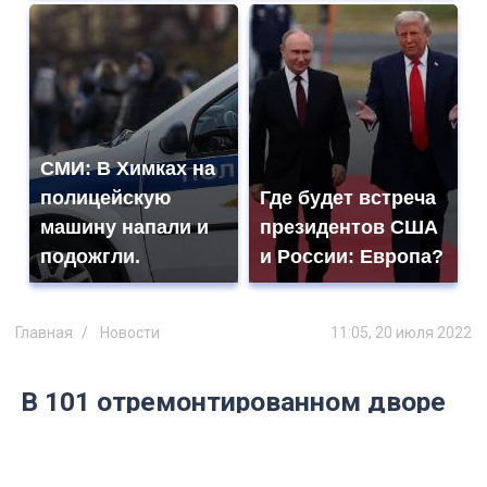
СМИ: В Химках на
полицейскую
Где будет встреча
машину напали и
президентов США
подожгли.
и России: Европа?
Главная
Новости
11:05, 20 июля 2022
В 101 отремонтированном дворе
Ульяновска обнаружили
нарушения