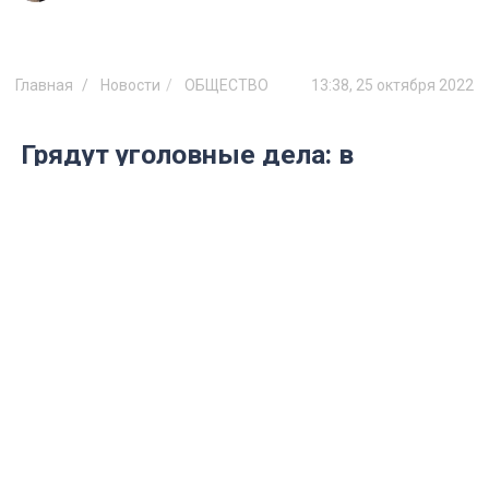
Главная
Новости
ОБЩЕСТВО
13:38, 25 октября 2022
Грядут уголовные дела: в
Ульяновской области
заинтересовались незаконной
добычей полезных ископаемых
Сейчас работает специальная комиссия