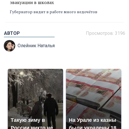
эвакуации в школах
Губернатор видит в работе много недочётов
АВТОР
Просмотров: 3196
Олейник Наталья
Такую зиму в
На Урале из казны
России никто не
были украдены 18