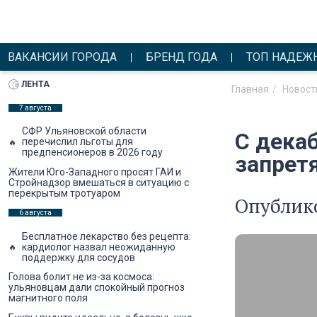
ВАКАНСИИ ГОРОДА
БРЕНД ГОДА
ТОП НАДЕЖ
ЛЕНТА
Главная
Новост
7 августа
СФР Ульяновской области
С дека
перечислил льготы для
предпенсионеров в 2026 году
запрет
Жители Юго-Западного просят ГАИ и
Стройнадзор вмешаться в ситуацию с
перекрытым тротуаром
Опублико
6 августа
Бесплатное лекарство без рецепта:
кардиолог назвал неожиданную
поддержку для сосудов
Голова болит не из-за космоса:
ульяновцам дали спокойный прогноз
магнитного поля