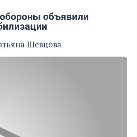
нобороны объявили
билизации
атьяна Шевцова