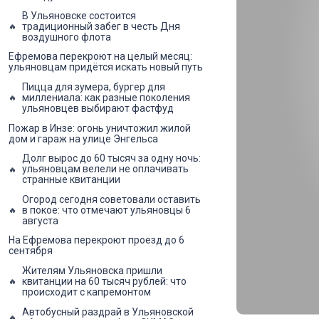
В Ульяновске состоится
традиционный забег в честь Дня
воздушного флота
Ефремова перекроют на целый месяц:
ульяновцам придётся искать новый путь
Пицца для зумера, бургер для
миллениала: как разные поколения
ульяновцев выбирают фастфуд
Пожар в Инзе: огонь уничтожил жилой
дом и гараж на улице Энгельса
Долг вырос до 60 тысяч за одну ночь:
ульяновцам велели не оплачивать
странные квитанции
Огород сегодня советовали оставить
в покое: что отмечают ульяновцы 6
августа
На Ефремова перекроют проезд до 6
сентября
Жителям Ульяновска пришли
квитанции на 60 тысяч рублей: что
происходит с капремонтом
Автобусный раздрай в Ульяновской