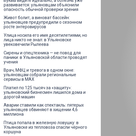
Буквы видите идеально, а болезнь уже
развивается: ульяновцам объяснили
опасность обычной проверки зрения
Живот болит, а виноват бассейн:
ульяновцев предупредили о сезонном
росте энтеровирусов
Улица носила его имя десятилетиями, но
лица никто не знал: в Ульяновске
увековечили Рылеева
Сирены и спецтехника — не повод для
паники: в Ульяновской области проводят
учения
Врач, МФЦ и тревога в одном окне:
ульяновцам собрали региональные
сервисы в MAX
Платил по 125 тысяч за «защиту»:
ульяновский бизнесмен лишился дома и
дорогой машин
Аварии ставили как спектакль: пятерых
ульяновцев обвиняют в хищении 4,6
миллиона
Птица попала в железную ловушку: в
Ульяновске из тепловоза спасли чёрного
коршуна