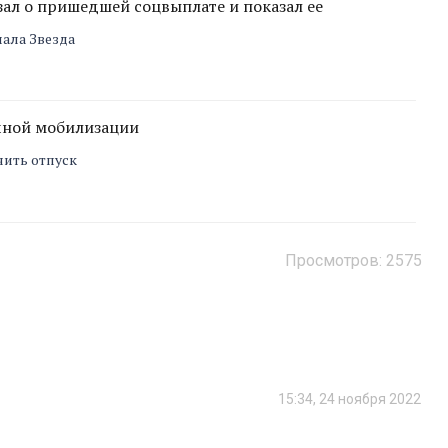
ал о пришедшей соцвыплате и показал ее
нала Звезда
ичной мобилизации
чить отпуск
Просмотров:
2575
15:34, 24 ноября 2022