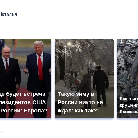
Наталья
де будет встреча
Такую зиму в
Как выг
резидентов США
России никто не
крушени
 России: Европа?
ждал: как так?!
Кавказе
ти