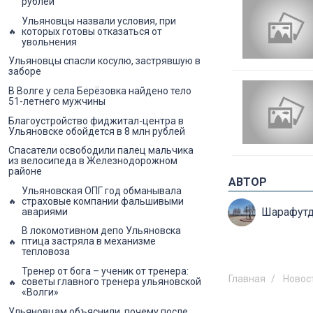
рублей
Ульяновцы назвали условия, при
которых готовы отказаться от
увольнения
Ульяновцы спасли косулю, застрявшую в
заборе
В Волге у села Берёзовка найдено тело
51-летнего мужчины
Благоустройство фиджитал-центра в
Ульяновске обойдется в 8 млн рублей
Спасатели освободили палец мальчика
из велосипеда в Железнодорожном
районе
АВТОР
Ульяновская ОПГ год обманывала
страховые компании фальшивыми
Шарафутд
авариями
В локомотивном депо Ульяновска
птица застряла в механизме
тепловоза
Тренер от бога – ученик от тренера:
Главная
Новос
советы главного тренера ульяновской
«Волги»
Ульяновцам объяснили, почему после