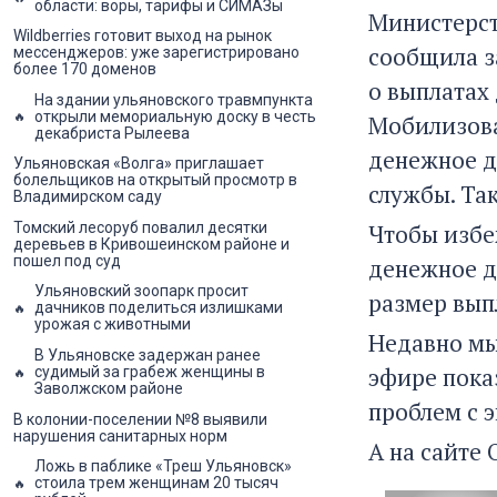
области: воры, тарифы и СИМАЗы
Министерст
Wildberries готовит выход на рынок
сообщила з
мессенджеров: уже зарегистрировано
более 170 доменов
о выплатах
На здании ульяновского травмпункта
открыли мемориальную доску в честь
Мобилизова
декабриста Рылеева
денежное д
Ульяновская «Волга» приглашает
болельщиков на открытый просмотр в
службы. Так
Владимирском саду
Томский лесоруб повалил десятки
Чтобы избе
деревьев в Кривошеинском районе и
пошел под суд
денежное д
Ульяновский зоопарк просит
размер выпл
дачников поделиться излишками
урожая с животными
Недавно мы
В Ульяновске задержан ранее
эфире пока
судимый за грабеж женщины в
Заволжском районе
проблем с 
В колонии-поселении №8 выявили
нарушения санитарных норм
А на сайте
Ложь в паблике «Треш Ульяновск»
стоила трем женщинам 20 тысяч