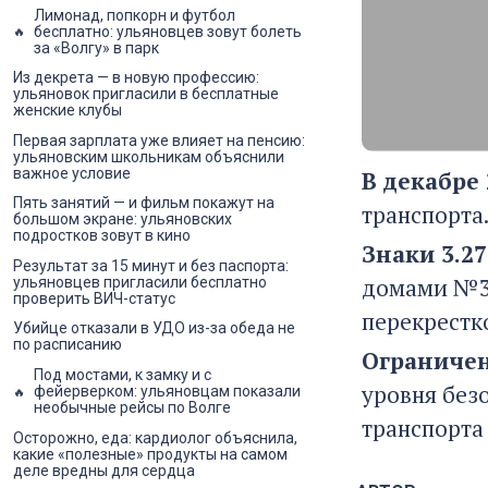
Лимонад, попкорн и футбол
бесплатно: ульяновцев зовут болеть
за «Волгу» в парк
Из декрета — в новую профессию:
ульяновок пригласили в бесплатные
женские клубы
Первая зарплата уже влияет на пенсию:
ульяновским школьникам объяснили
важное условие
В декабре
Пять занятий — и фильм покажут на
транспорта.
большом экране: ульяновских
подростков зовут в кино
Знаки 3.2
Результат за 15 минут и без паспорта:
домами №32
ульяновцев пригласили бесплатно
проверить ВИЧ-статус
перекрестк
Убийце отказали в УДО из-за обеда не
по расписанию
Ограничен
Под мостами, к замку и с
уровня без
фейерверком: ульяновцам показали
необычные рейсы по Волге
транспорта
Осторожно, еда: кардиолог объяснила,
какие «полезные» продукты на самом
деле вредны для сердца