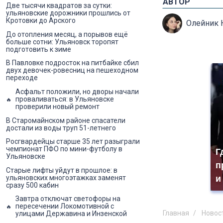
АВТОР
Две тысячи квадратов за сутки:
ульяновские дорожники прошлись от
Кротовки до Арского
Олейник 
До отопления месяц, а порывов ещё
больше сотни: Ульяновск торопят
подготовить к зиме
В Павловке подросток на питбайке сбил
двух девочек-ровесниц на пешеходном
переходе
Асфальт положили, но дворы начали
проваливаться: в Ульяновске
проверили новый ремонт
В Старомайнском районе спасатели
достали из воды труп 51-летнего
Росгвардейцы старше 35 лет разыграли
чемпионат ПФО по мини-футболу в
Г
Ульяновске
п
Старые лифты уйдут в прошлое: в
и
ульяновских многоэтажках заменят
сразу 500 кабин
Завтра отключат светофоры на
пересечении Локомотивной с
Главная
Новос
улицами Державина и Инзенской