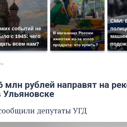
СМИ: 
аких событий не
полиц
В магазинах России
ыло с 1945: чего
машин
ажиотаж из-за этого
дать всем нам?
подож
продукта: что купить?
ти
6 млн рублей направят на ре
в Ульяновске
 сообщили депутаты УГД