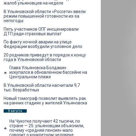
жалоб ульяновцев на неделе
В Ульяновской области «Россети» ввели
режим повышенной готовности из-за
непогоды
Пять участников ОПГ инсценировали
ДТП ради страховых выплат
По факту ночной аварии на улице
Федерации возбудили уголовное дело
20 родников приведут в порядок к концу
года в Ульяновской области
Глава Ульяновска Болдакин
искупался в обновлённом бассейне на
Центральном пляже
В Ульяновской области насчитали 9,7
тыс. безработных
Новый томограф позволит выявлять рак
на ранних стадиях у жителей Ульяновска
8 августа
На Чукотке получают 42 тысячи, по
стране — 25: ульяновцам объяснили,
почему «средняя пенсия» мало
говорит о конкретном человеке