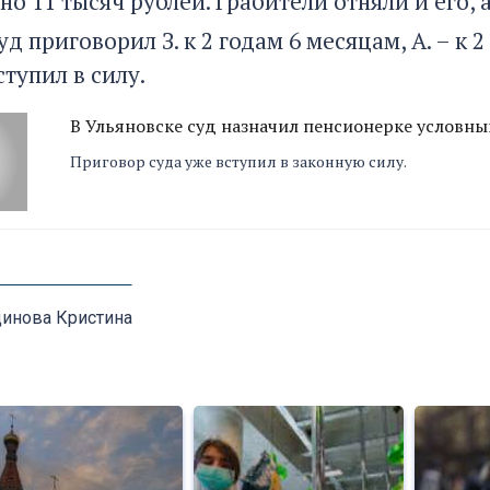
о 11 тысяч рублей. Грабители отняли и его, 
уд приговорил З. к 2 годам 6 месяцам, А. – к
тупил в силу.
В Ульяновске суд назначил пенсионерке условны
Приговор суда уже вступил в законную силу.
инова Кристина