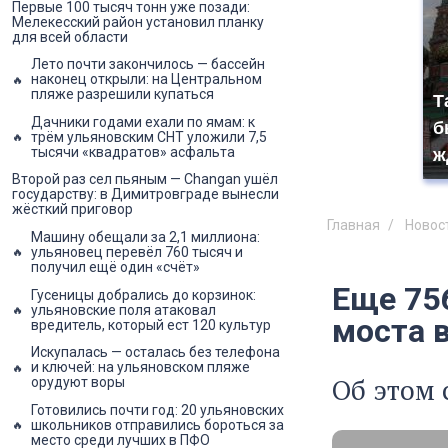
Первые 100 тысяч тонн уже позади:
Мелекесский район установил планку
для всей области
Лето почти закончилось — бассейн
наконец открыли: на Центральном
пляже разрешили купаться
Т
Дачники годами ехали по ямам: к
б
трём ульяновским СНТ уложили 7,5
тысячи «квадратов» асфальта
ж
Второй раз сел пьяным — Changan ушёл
государству: в Димитровграде вынесли
жёсткий приговор
Главная
Новос
Машину обещали за 2,1 миллиона:
ульяновец перевёл 760 тысяч и
получил ещё один «счёт»
Еще 75
Гусеницы добрались до корзинок:
ульяновские поля атаковал
моста 
вредитель, который ест 120 культур
Искупалась — осталась без телефона
и ключей: на ульяновском пляже
Об этом
орудуют воры
Готовились почти год: 20 ульяновских
школьников отправились бороться за
место среди лучших в ПФО