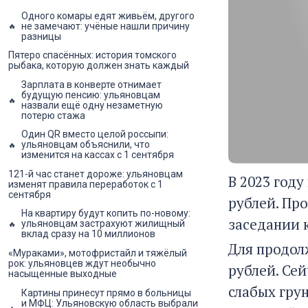
Одного комары едят живьём, другого
не замечают: учёные нашли причину
разницы
Пятеро спасённых: история томского
рыбака, которую должен знать каждый
Зарплата в конверте отнимает
будущую пенсию: ульяновцам
назвали ещё одну незаметную
потерю стажа
Один QR вместо целой россыпи:
ульяновцам объяснили, что
изменится на кассах с 1 сентября
121-й час станет дороже: ульяновцам
В 2023 год
изменят правила переработок с 1
сентября
рублей. Пр
На квартиру будут копить по-новому:
заседании 
ульяновцам застрахуют жилищный
вклад сразу на 10 миллионов
Для продол
«Мураками», мотофристайл и тяжёлый
рок: ульяновцев ждут необычно
рублей. Се
насыщенные выходные
слабых гру
Картины принесут прямо в больницы
и МФЦ: Ульяновскую область выбрали