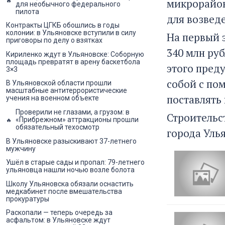
микрорайон
для необычного федерального
пилота
для возвед
Контракты ЦГКБ обошлись в годы
колонии: в Ульяновске вступили в силу
На первый 
приговоры по делу о взятках
340 млн руб
Кириленко ждут в Ульяновске: Соборную
площадь превратят в арену баскетбола
этого пред
3×3
собой с по
В Ульяновской области прошли
масштабные антитеррористические
поставлять 
учения на военном объекте
Проверили не глазами, а грузом: в
Строительс
«Прибрежном» аттракционы прошли
обязательный техосмотр
города Улья
В Ульяновске разыскивают 37-летнего
мужчину
Ушёл в старые сады и пропал: 79-летнего
ульяновца нашли ночью возле болота
Школу Ульяновска обязали оснастить
медкабинет после вмешательства
прокуратуры
Раскопали — теперь очередь за
асфальтом: в Ульяновске ждут