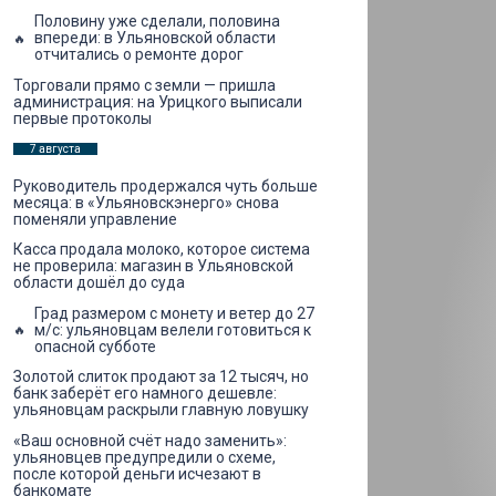
Половину уже сделали, половина
впереди: в Ульяновской области
отчитались о ремонте дорог
Торговали прямо с земли — пришла
администрация: на Урицкого выписали
первые протоколы
7 августа
Руководитель продержался чуть больше
месяца: в «Ульяновскэнерго» снова
поменяли управление
Касса продала молоко, которое система
не проверила: магазин в Ульяновской
области дошёл до суда
Град размером с монету и ветер до 27
м/с: ульяновцам велели готовиться к
опасной субботе
Золотой слиток продают за 12 тысяч, но
банк заберёт его намного дешевле:
ульяновцам раскрыли главную ловушку
«Ваш основной счёт надо заменить»:
ульяновцев предупредили о схеме,
после которой деньги исчезают в
банкомате