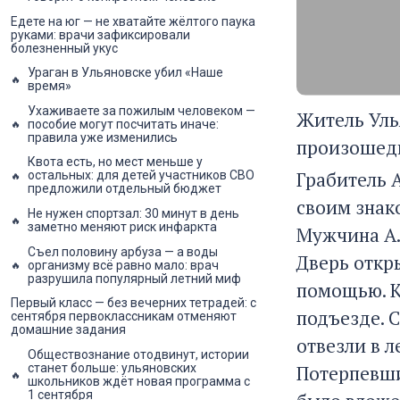
Едете на юг — не хватайте жёлтого паука
руками: врачи зафиксировали
болезненный укус
Ураган в Ульяновске убил «Наше
время»
Ухаживаете за пожилым человеком —
Житель Уль
пособие могут посчитать иначе:
правила уже изменились
произошедш
Квота есть, но мест меньше у
Грабитель А
остальных: для детей участников СВО
предложили отдельный бюджет
своим знако
Не нужен спортзал: 30 минут в день
заметно меняют риск инфаркта
Мужчина А. 
Съел половину арбуза — а воды
Дверь откры
организму всё равно мало: врач
разрушила популярный летний миф
помощью. К
Первый класс — без вечерних тетрадей: с
подъезде. С
сентября первоклассникам отменяют
домашние задания
отвезли в л
Обществознание отодвинут, истории
Потерпевши
станет больше: ульяновских
школьников ждёт новая программа с
1 сентября