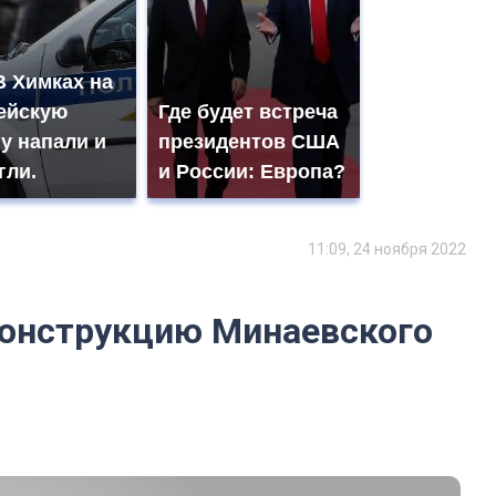
В Химках на
ейскую
Где будет встреча
у напали и
президентов США
гли.
и России: Европа?
11:09, 24 ноября 2022
конструкцию Минаевского