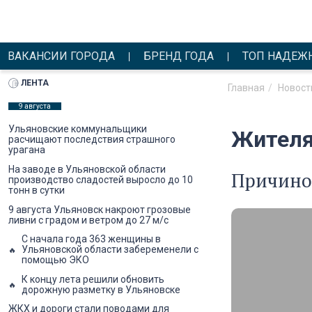
ВАКАНСИИ ГОРОДА
БРЕНД ГОДА
ТОП НАДЕЖ
ЛЕНТА
Главная
Новост
9 августа
Ульяновские коммунальщики
Жителя 
расчищают последствия страшного
урагана
На заводе в Ульяновской области
Причиной
производство сладостей выросло до 10
тонн в сутки
9 августа Ульяновск накроют грозовые
ливни с градом и ветром до 27 м/с
С начала года 363 женщины в
Ульяновской области забеременели с
помощью ЭКО
К концу лета решили обновить
дорожную разметку в Ульяновске
ЖКХ и дороги стали поводами для