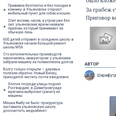
было вложен
Прививка бесплатно и без поездки в
За грабеж с
клинику: в Ульяновске откроют
мобильный пункт для собак и кошек
Приговор вс
Спит восемь часов, а утром уже без
сил: ульяновские врачи назвали
признак, который принимают за
обычную лень
600 детей отправят в соседнюю школу: в
Ульяновске начали большой ремонт
школы №56
Сто исполнительных производств
закончились эвакуатором: у ульяновки
забрали машину за полмиллиона долгов
АВТОР
Волгу только открыли — деревья
полезли обратно: Новый Венец
Шарафутд
приходится чистить почти ежедневно
Хлопок посреди улицы поднял
Росгвардию: в Димитровграде
мужчина выбросил гранату из
машины
Мешка Амбу не было: прокуратура
заставила ульяновскую школу
дооснастить медкабинет