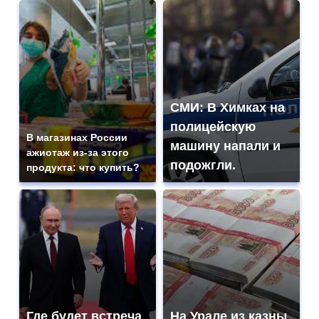
СМИ: В Химках на
полицейскую
В магазинах России
машину напали и
ажиотаж из-за этого
подожгли.
продукта: что купить?
Где будет встреча
На Урале из казны