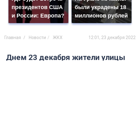
президентов США
были украдены 18
и России: Европа?
миллионов рублей
Главная
Новости
ЖКХ
12:01, 23 декабря 2022
Днем 23 декабря жители улицы
Уютной остались без холодной
воды
О неисправности на сетях сообщил
«Ульяновскводоканал»