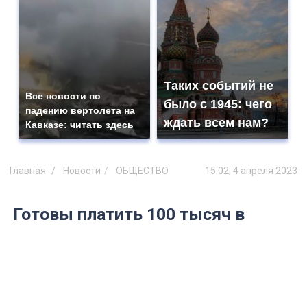
Таких событий не
Все новости по
было с 1945: чего
падению вертолета на
ждать всем нам?
Кавказе: читать здесь
Главная
Новости
ОБЩЕСТВО
15:02, 4 апреля 2023
Готовы платить 100 тысяч в
месяц: в администрации
Ульяновска назвали топовые
вакансии и работодателей
Больше всего вакансий открыто в