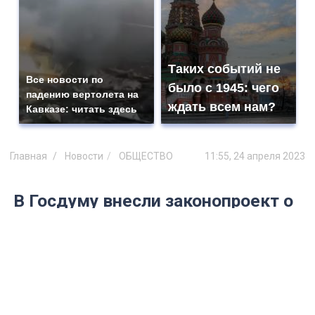
Таких событий не
Все новости по
было с 1945: чего
падению вертолета на
ждать всем нам?
Кавказе: читать здесь
Главная
Новости
ОБЩЕСТВО
11:55, 24 апреля 2023
В Госдуму внесли законопроект о
повышении НДФЛ до 30% для
уехавших россиян
Повышение налоговой ставки вступит в
силу с 1 января 2024 года