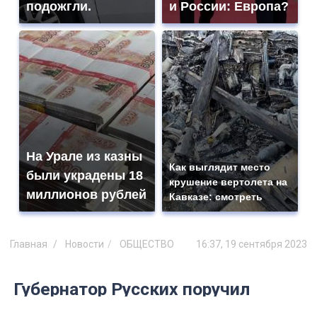
подожгли.
и России: Европа?
На Урале из казны
Как выглядит место
были украдены 18
крушение вертолета на
миллионов рублей
Кавказе: смотреть
Главная
Новости
ОБЩЕСТВО
16:37, 19 сентября 2023
Губернатор Русских поручил
лишать лицензий УК, которые