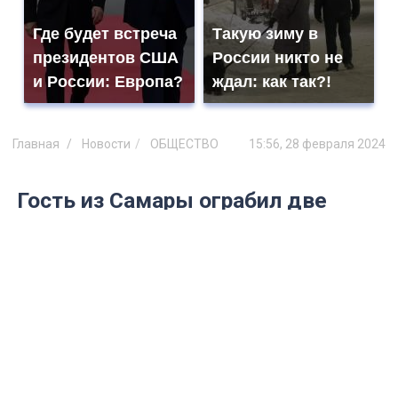
Где будет встреча
Такую зиму в
президентов США
России никто не
и России: Европа?
ждал: как так?!
Главная
Новости
ОБЩЕСТВО
15:56, 28 февраля 2024
Гость из Самары ограбил две
аптеки в Ульяновске
Злоумышленника удалось поймать