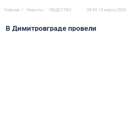
Главная
Новости
ОБЩЕСТВО
08:49, 10 марта 2024
В Димитровграде провели
молебен о воинах СВО
Пришли родственницы бойцов