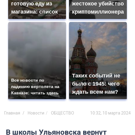
готовую еду из
жестокое убийство
магазина: список
криптомиллионера
Таких событий не
Все новости по
было с 1945: чего
падению вертолета на
ждать всем нам?
Кавказе: читать здесь
Главная
Новости
ОБЩЕСТВО
10:32, 10 марта 2024
В школы Ульяновска вернут