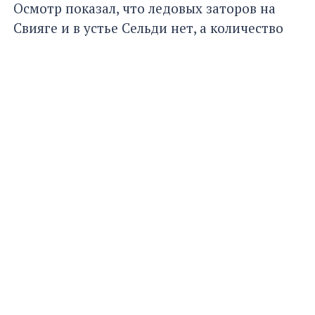
Осмотр показал, что ледовых заторов на
Свияге и в устье Сельди нет, а количество
снежных масс снижается. О результатах
отчитались в Управлении.
АВТОР
Просмотров:
1164
Шеронова
Валерия
Главная
Новости
ОБЩЕСТВО
09:13, 10 марта 2024
Библиотеки Ульяновска
запускают «Блинную
перезагрузку»