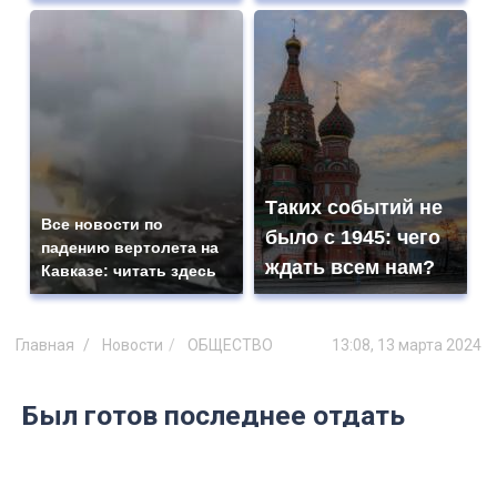
Таких событий не
Все новости по
было с 1945: чего
падению вертолета на
ждать всем нам?
Кавказе: читать здесь
Главная
Новости
ОБЩЕСТВО
13:08, 13 марта 2024
Был готов последнее отдать
другим: родственники рассказали
о погибшем на СВО ульяновце
Гаязе Сковородникове