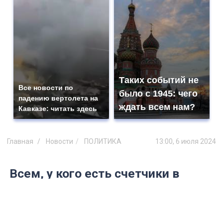
Таких событий не
Все новости по
было с 1945: чего
падению вертолета на
ждать всем нам?
Кавказе: читать здесь
Главная
Новости
ПОЛИТИКА
13:00, 6 июля 2024
Всем, у кого есть счетчики в
квартирах: с 7 июля начнутся
проверки — грядет перерасчет за
все время