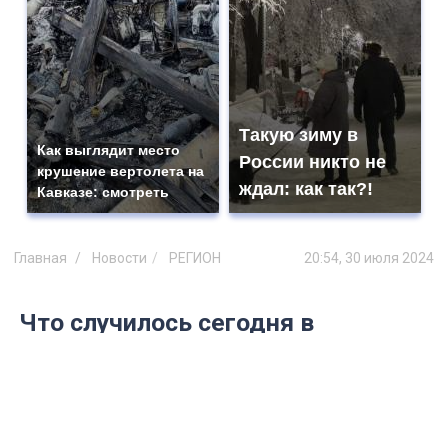
Такую зиму в
Как выглядит место
России никто не
крушение вертолета на
ждал: как так?!
Кавказе: смотреть
Главная
Новости
РЕГИОН
20:54, 30 июля 2024
Что случилось сегодня в
Ульяновской области: главное за
30 июля 2024 года
Интересные новости, которые ульяновцы
узнали в этот вторник