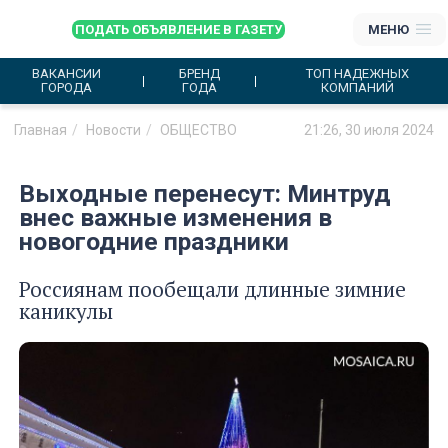
ПОДАТЬ ОБЪЯВЛЕНИЕ В ГАЗЕТУ
МЕНЮ
ВАКАНСИИ
БРЕНД
ТОП НАДЕЖНЫХ
ГОРОДА
ГОДА
КОМПАНИЙ
Главная
Новости
ОБЩЕСТВО
21:26, 30 июля 2024
Выходные перенесут: Минтруд
внес важные изменения в
новогодние праздники
Россиянам пообещали длинные зимние
каникулы