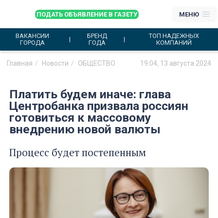
ПОДАТЬ ОБЪЯВЛЕНИЕ В ГАЗЕТУ
МЕНЮ
ВАКАНСИИ
БРЕНД
ТОП НАДЕЖНЫХ
ГОРОДА
ГОДА
КОМПАНИЙ
Главная
Новости
ОБЩЕСТВО
19:04, 13 августа 2024
Платить будем иначе: глава
Центробанка призвала россиян
готовиться к массовому
внедрению новой валюты
Процесс будет постепенным