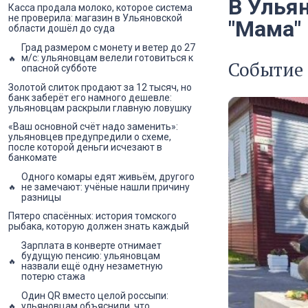
В Улья
Касса продала молоко, которое система
не проверила: магазин в Ульяновской
"Мама"
области дошёл до суда
Град размером с монету и ветер до 27
м/с: ульяновцам велели готовиться к
Событие 
опасной субботе
Золотой слиток продают за 12 тысяч, но
банк заберёт его намного дешевле:
ульяновцам раскрыли главную ловушку
«Ваш основной счёт надо заменить»:
ульяновцев предупредили о схеме,
после которой деньги исчезают в
банкомате
Одного комары едят живьём, другого
не замечают: учёные нашли причину
разницы
Пятеро спасённых: история томского
рыбака, которую должен знать каждый
Зарплата в конверте отнимает
будущую пенсию: ульяновцам
назвали ещё одну незаметную
потерю стажа
Один QR вместо целой россыпи:
ульяновцам объяснили, что