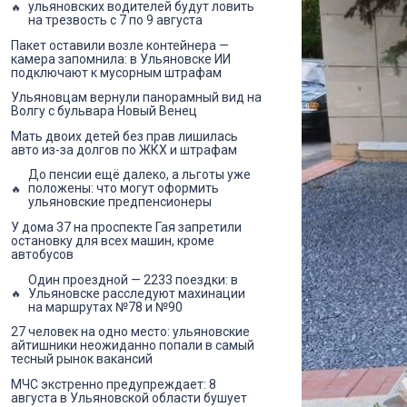
ульяновских водителей будут ловить
на трезвость с 7 по 9 августа
Пакет оставили возле контейнера —
камера запомнила: в Ульяновске ИИ
подключают к мусорным штрафам
Ульяновцам вернули панорамный вид на
Волгу с бульвара Новый Венец
Мать двоих детей без прав лишилась
авто из-за долгов по ЖКХ и штрафам
До пенсии ещё далеко, а льготы уже
положены: что могут оформить
ульяновские предпенсионеры
У дома 37 на проспекте Гая запретили
остановку для всех машин, кроме
автобусов
Один проездной — 2233 поездки: в
Ульяновске расследуют махинации
на маршрутах №78 и №90
27 человек на одно место: ульяновские
айтишники неожиданно попали в самый
тесный рынок вакансий
МЧС экстренно предупреждает: 8
августа в Ульяновской области бушует