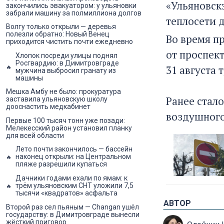
«Ульяновск
закончились эвакуатором: у ульяновки
забрали машину за полмиллиона долгов
теплосети 
Волгу только открыли — деревья
полезли обратно: Новый Венец
Во время п
приходится чистить почти ежедневно
от проспект
Хлопок посреди улицы поднял
Росгвардию: в Димитровграде
31 августа
мужчина выбросил гранату из
машины
Мешка Амбу не было: прокуратура
Ранее стало
заставила ульяновскую школу
дооснастить медкабинет
воздушного
Первые 100 тысяч тонн уже позади:
Мелекесский район установил планку
для всей области
Лето почти закончилось — бассейн
наконец открыли: на Центральном
пляже разрешили купаться
Дачники годами ехали по ямам: к
трём ульяновским СНТ уложили 7,5
тысячи «квадратов» асфальта
АВТОР
Второй раз сел пьяным — Changan ушёл
государству: в Димитровграде вынесли
жёсткий приговор