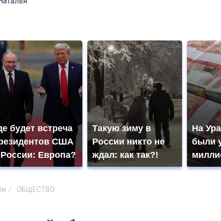
Наталья
де будет встреча
Такую зиму в
На Ура
резидентов США
России никто не
были 
 России: Европа?
ждал: как так?!
милли
ти
ОБЩЕСТВО