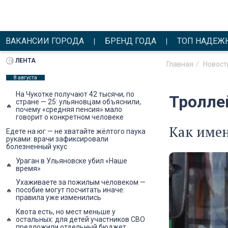
ВАКАНСИИ ГОРОДА
БРЕНД ГОДА
ТОП НАДЕЖ
ЛЕНТА
Главная
Новост
8 августа
На Чукотке получают 42 тысячи, по
Тролле
стране — 25: ульяновцам объяснили,
почему «средняя пенсия» мало
говорит о конкретном человеке
Как име
Едете на юг — не хватайте жёлтого паука
руками: врачи зафиксировали
болезненный укус
Ураган в Ульяновске убил «Наше
время»
Ухаживаете за пожилым человеком —
пособие могут посчитать иначе:
правила уже изменились
Квота есть, но мест меньше у
остальных: для детей участников СВО
предложили отдельный бюджет