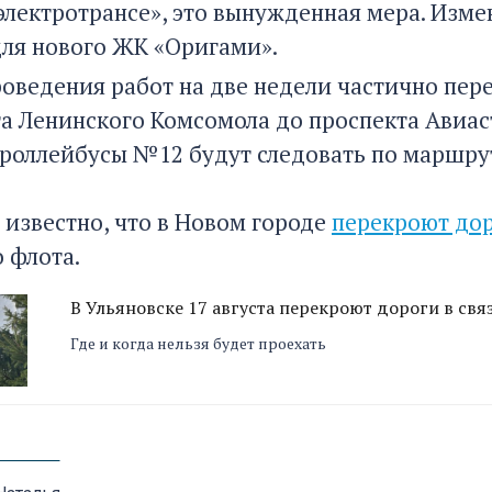
электротрансе», это вынужденная мера. Изме
для нового ЖК «Оригами».
роведения работ на две недели частично пер
а Ленинского Комсомола до проспекта Авиастр
 троллейбусы №12 будут следовать по маршру
 известно, что в Новом городе
перекроют до
 флота.
В Ульяновске 17 августа перекроют дороги в св
Где и когда нельзя будет проехать