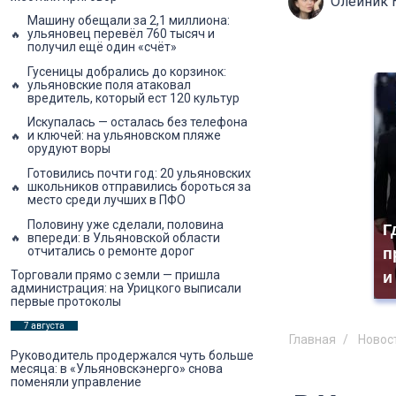
Олейник 
Машину обещали за 2,1 миллиона:
ульяновец перевёл 760 тысяч и
получил ещё один «счёт»
Гусеницы добрались до корзинок:
ульяновские поля атаковал
вредитель, который ест 120 культур
Искупалась — осталась без телефона
и ключей: на ульяновском пляже
орудуют воры
Готовились почти год: 20 ульяновских
школьников отправились бороться за
место среди лучших в ПФО
Половину уже сделали, половина
Г
впереди: в Ульяновской области
отчитались о ремонте дорог
п
Торговали прямо с земли — пришла
и
администрация: на Урицкого выписали
первые протоколы
7 августа
Главная
Новос
Руководитель продержался чуть больше
месяца: в «Ульяновскэнерго» снова
поменяли управление