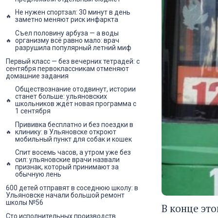
Не нужен спортзал: 30 минут в день
заметно меняют риск инфаркта
Съел половину арбуза — а воды
организму всё равно мало: врач
разрушила популярный летний миф
Первый класс — без вечерних тетрадей: с
сентября первоклассникам отменяют
домашние задания
Обществознание отодвинут, истории
станет больше: ульяновских
школьников ждёт новая программа с
1 сентября
Прививка бесплатно и без поездки в
клинику: в Ульяновске откроют
мобильный пункт для собак и кошек
Спит восемь часов, а утром уже без
сил: ульяновские врачи назвали
признак, который принимают за
обычную лень
600 детей отправят в соседнюю школу: в
Ульяновске начали большой ремонт
школы №56
В конце эт
Сто исполнительных производств