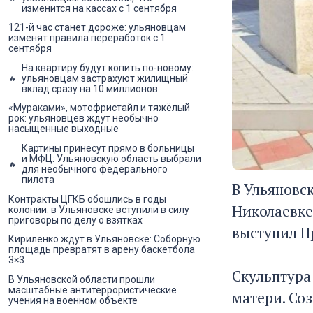
изменится на кассах с 1 сентября
121-й час станет дороже: ульяновцам
изменят правила переработок с 1
сентября
На квартиру будут копить по-новому:
ульяновцам застрахуют жилищный
вклад сразу на 10 миллионов
«Мураками», мотофристайл и тяжёлый
рок: ульяновцев ждут необычно
насыщенные выходные
Картины принесут прямо в больницы
и МФЦ: Ульяновскую область выбрали
для необычного федерального
пилота
В Ульяновс
Контракты ЦГКБ обошлись в годы
Николаевке
колонии: в Ульяновске вступили в силу
приговоры по делу о взятках
выступил П
Кириленко ждут в Ульяновске: Соборную
площадь превратят в арену баскетбола
3×3
Скульптура
В Ульяновской области прошли
масштабные антитеррористические
матери. Со
учения на военном объекте