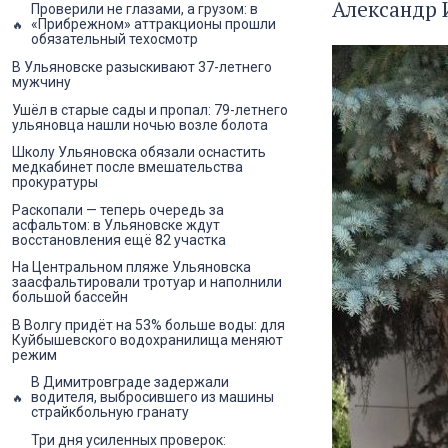
Александр 
Проверили не глазами, а грузом: в
«Прибрежном» аттракционы прошли
обязательный техосмотр
В Ульяновске разыскивают 37-летнего
мужчину
Ушёл в старые сады и пропал: 79-летнего
ульяновца нашли ночью возле болота
Школу Ульяновска обязали оснастить
медкабинет после вмешательства
прокуратуры
Раскопали — теперь очередь за
асфальтом: в Ульяновске ждут
восстановления ещё 82 участка
На Центральном пляже Ульяновска
заасфальтировали тротуар и наполнили
большой бассейн
В Волгу придёт на 53% больше воды: для
Куйбышевского водохранилища меняют
режим
В Димитровграде задержали
водителя, выбросившего из машины
страйкбольную гранату
Три дня усиленных проверок: