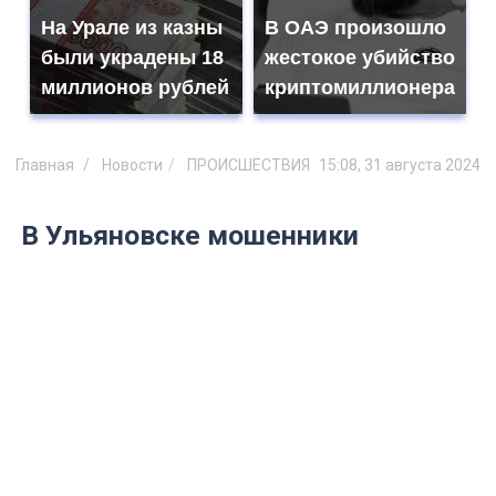
На Урале из казны
В ОАЭ произошло
были украдены 18
жестокое убийство
миллионов рублей
криптомиллионера
Главная
Новости
ПРОИСШЕСТВИЯ
15:08, 31 августа 2024
В Ульяновске мошенники
придумали схему обмана под
видом медицинских услуг
Жители Ульяновской области
столкнулись с новым видом
мошенничества