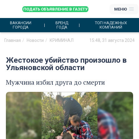
ПОДАТЬ ОБЪЯВЛЕНИЕ В ГАЗЕТУ
МЕНЮ
ВАКАНСИИ
БРЕНД
ТОП НАДЕЖНЫХ
ГОРОДА
ГОДА
КОМПАНИЙ
Главная
Новости
КРИМИНАЛ
15:48, 31 августа 2024
Жестокое убийство произошло в
Ульяновской области
Мужчина избил друга до смерти