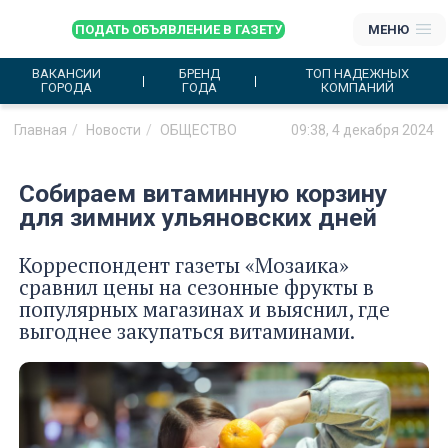
ПОДАТЬ ОБЪЯВЛЕНИЕ В ГАЗЕТУ
МЕНЮ
ВАКАНСИИ
БРЕНД
ТОП НАДЕЖНЫХ
ГОРОДА
ГОДА
КОМПАНИЙ
Главная
Новости
ОБЩЕСТВО
09:38, 4 декабря 2024
Собираем витаминную корзину
для зимних ульяновских дней
Корреспондент газеты «Мозаика»
сравнил цены на сезонные фрукты в
популярных магазинах и выяснил, где
выгоднее закупаться витаминами.