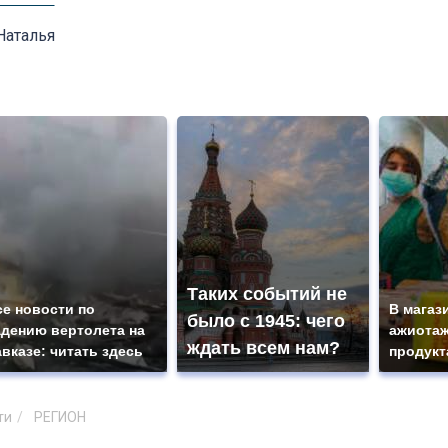
Наталья
Таких событий не
се новости по
В магаз
было с 1945: чего
адению вертолета на
ажиотаж
ждать всем нам?
авказе: читать здесь
продукт
ти
РЕГИОН