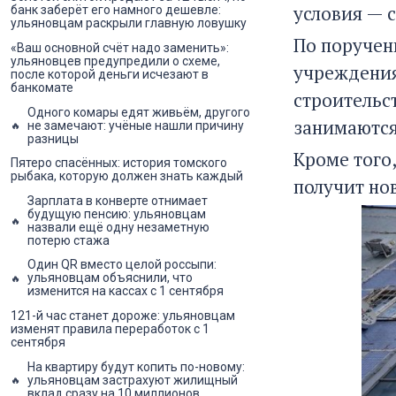
условия — 
банк заберёт его намного дешевле:
ульяновцам раскрыли главную ловушку
По поручен
«Ваш основной счёт надо заменить»:
ульяновцев предупредили о схеме,
учреждения
после которой деньги исчезают в
банкомате
строительс
Одного комары едят живьём, другого
занимаются
не замечают: учёные нашли причину
разницы
Кроме того
Пятеро спасённых: история томского
рыбака, которую должен знать каждый
получит но
Зарплата в конверте отнимает
будущую пенсию: ульяновцам
назвали ещё одну незаметную
потерю стажа
Один QR вместо целой россыпи:
ульяновцам объяснили, что
изменится на кассах с 1 сентября
121-й час станет дороже: ульяновцам
изменят правила переработок с 1
сентября
На квартиру будут копить по-новому:
ульяновцам застрахуют жилищный
вклад сразу на 10 миллионов