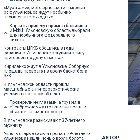
«Мураками», мотофристайл и тяжёлый
рок: ульяновцев ждут необычно
насыщенные выходные
Картины принесут прямо в больницы
и МФЦ: Ульяновскую область выбрали
для необычного федерального
пилота
Контракты ЦГКБ обошлись в годы
колонии: в Ульяновске вступили в силу
приговоры по делу о взятках
Кириленко ждут в Ульяновске: Соборную
площадь превратят в арену баскетбола
3×3
В Ульяновской области прошли
масштабные антитеррористические
учения на военном объекте
Проверили не глазами, а грузом: в
«Прибрежном» аттракционы прошли
обязательный техосмотр
В Ульяновске разыскивают 37-летнего
мужчину
Ушёл в старые сады и пропал: 79-летнего
АВТОР
ульяновца нашли ночью возле болота