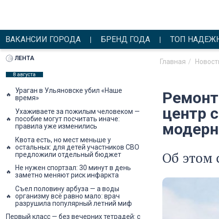
ВАКАНСИИ ГОРОДА
БРЕНД ГОДА
ТОП НАДЕЖ
ЛЕНТА
Главная
Новост
8 августа
Ураган в Ульяновске убил «Наше
Ремонт
время»
центр 
Ухаживаете за пожилым человеком —
пособие могут посчитать иначе:
модерн
правила уже изменились
Квота есть, но мест меньше у
остальных: для детей участников СВО
Об этом 
предложили отдельный бюджет
Не нужен спортзал: 30 минут в день
заметно меняют риск инфаркта
Съел половину арбуза — а воды
организму всё равно мало: врач
разрушила популярный летний миф
Первый класс — без вечерних тетрадей: с