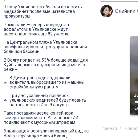
Школу Ульяновска обязали оснастить
Олейник 
медкабинет после вмешательства
прокуратуры
Раскопали — теперь очередь за
асфальтом: в Ульяновске ждут
восстановления ещё 82 участка
На Центральном пляже Ульяновска
заасфальтировали тротуар и наполнили
большой бассейн
В Волгу придёт на 53% больше воды: для
Куйбышевского водохранилища меняют
режим
В Димитровграде задержали
водителя, выбросившего из машины
страйкбольную гранату
В
Три дня усиленных проверок:
ульяновских водителей будут ловить
п
на трезвость с 7 по 9 августа
К
Пакет оставили возле контейнера —
камера запомнила: в Ульяновске ИИ
подключают к мусорным штрафам
Главная
Новос
Ульяновцам вернули панорамный вид на
Волгу с бульвара Новый Венец