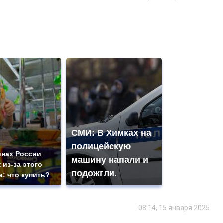
СМИ: В Химках на
полицейскую
инах России
машину напали и
 из-за этого
подожгли.
а: что купить?
08:14, 15 января 2025