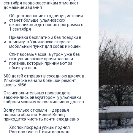
сентября первоклассникам отменяют
домашние задания
Обществознание отодвинут, истории
станет больше: ульяновских
школьников ждёт новая программа с
1 сентября
Прививка бесплатно и без поездки в
клинику: в Ульяновске откроют
мобильный пункт для собак и кошек
Спит восемь часов, а утром уже без
сил: ульяновские врачи назвали
признак, который принимают за
обычную лень
600 детей отправят в соседнюю школу: в
Ульяновске начали большой ремонт
школы №56
Сто исполнительных производств
закончились эвакуатором: у ульяновки
забрали машину за полмиллиона долгов
Волгу только открыли — деревья
полезли обратно: Новый Венец
приходится чистить почти ежедневно
Хлопок посреди улицы поднял
Росгвардию: в Димитровграде