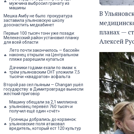
мужчина выбросил гранату из
машины
В Ульяновс
Мешка Амбу не было: прокуратура
заставила ульяновскую школу
медицинско
дооснастить медкабинет
планах — ст
Первые 100 тысяч тонн уже позади:
Мелекесский район установил планку
Алексей Ру
для всей области
Лето почти закончилось — бассейн
наконец открыли: на Центральном
пляже разрешили купаться
Дачники годами ехали по ямам: к
трём ульяновским СНТ уложили 7,5
тысячи «квадратов» асфальта
Второй раз сел пьяным — Changan ушёл
государству: в Димитровграде вынесли
жёсткий приговор
Машину обещали за 2,1 миллиона:
ульяновец перевёл 760 тысяч и
получил ещё один «счёт»
Гусеницы добрались до корзинок:
ульяновские поля атаковал
вредитель, который ест 120 культур