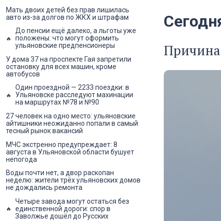
Мать двоих детей без прав лишилась
Сегодн
авто из-за долгов по ЖКХ и штрафам
До пенсии ещё далеко, а льготы уже
положены: что могут оформить
Причина 
ульяновские предпенсионеры
У дома 37 на проспекте Гая запретили
остановку для всех машин, кроме
автобусов
Один проездной — 2233 поездки: в
Ульяновске расследуют махинации
на маршрутах №78 и №90
27 человек на одно место: ульяновские
айтишники неожиданно попали в самый
тесный рынок вакансий
МЧС экстренно предупреждает: 8
августа в Ульяновской области бушует
непогода
Воды почти нет, а двор раскопан
неделю: жители трёх ульяновских домов
не дождались ремонта
Четыре завода могут остаться без
единственной дороги: спор в
Заволжье дошёл до Русских