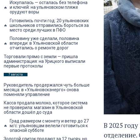
Искупалась — осталась без телефона
и ключей: на ульяновском пляже
орудуют воры
Готовились почти год: 20 ульяновских
школьников отправились бороться за
место среди лучших в ПФО
Половину уже сделали, половина
впереди: в Ульяновской области
отчитались о ремонте дорог
Торговали прямо с земли — пришла
администрация: на Урицкого выписали
первые протоколы
7 августа
Руководитель продержался чуть больше
месяца: в «Ульяновскэнерго» снова
поменяли управление
Касса продала молоко, которое система
не проверила: магазин в Ульяновской
области дошёл до суда
Град размером с монету и ветер до 27
В 2025 год
м/с: ульяновцам велели готовиться к
опасной субботе
отделение.
Золотой слиток продают за 12 тысяч, но