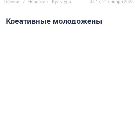
Главная
Новости
Культура
07:47, 21 января 2025
Креативные молодожены
завоевали сердца ульяновцев и
титул «Пара года»
Назвали имена победителей
фотоконкурса
Фото: из архива семьи Будановых