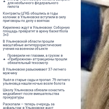
для необычного федерального
пилота
Контракты ЦГКБ обошлись в годы
колонии: в Ульяновске вступили в силу
приговоры по делу о взятках
Кириленко ждут в Ульяновске: Соборную
площадь превратят в арену баскетбола
3×3
В Ульяновской области прошли
масштабные антитеррористические
учения на военном объекте
Проверили не глазами, а грузом: в
«Прибрежном» аттракционы прошли
обязательный техосмотр
В Ульяновске разыскивают 37-летнего
мужчину
Ушёл в старые сады и пропал: 79-летнего
ульяновца нашли ночью возле болота
Школу Ульяновска обязали оснастить
медкабинет после вмешательства
прокуратуры
Раскопали — теперь очередь за
асфальтом: в Ульяновске ждут