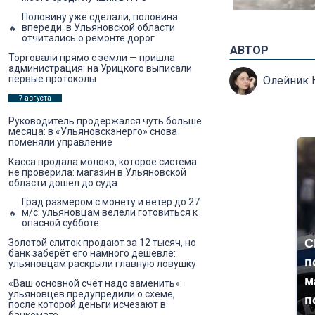
Половину уже сделали, половина
впереди: в Ульяновской области
отчитались о ремонте дорог
АВТОР
Торговали прямо с земли — пришла
администрация: на Урицкого выписали
первые протоколы
Олейник 
7 августа
Руководитель продержался чуть больше
месяца: в «Ульяновскэнерго» снова
поменяли управление
Касса продала молоко, которое система
не проверила: магазин в Ульяновской
области дошёл до суда
Град размером с монету и ветер до 27
м/с: ульяновцам велели готовиться к
опасной субботе
С
Золотой слиток продают за 12 тысяч, но
банк заберёт его намного дешевле:
п
ульяновцам раскрыли главную ловушку
м
«Ваш основной счёт надо заменить»:
ульяновцев предупредили о схеме,
п
после которой деньги исчезают в
банкомате