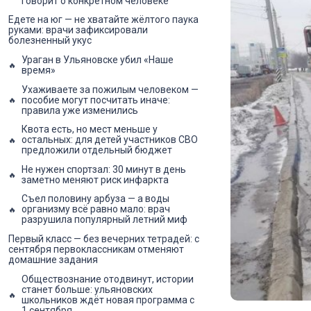
говорит о конкретном человеке
Едете на юг — не хватайте жёлтого паука
руками: врачи зафиксировали
болезненный укус
Ураган в Ульяновске убил «Наше
время»
Ухаживаете за пожилым человеком —
пособие могут посчитать иначе:
правила уже изменились
Квота есть, но мест меньше у
остальных: для детей участников СВО
предложили отдельный бюджет
Не нужен спортзал: 30 минут в день
заметно меняют риск инфаркта
Съел половину арбуза — а воды
организму всё равно мало: врач
разрушила популярный летний миф
Первый класс — без вечерних тетрадей: с
сентября первоклассникам отменяют
домашние задания
Обществознание отодвинут, истории
станет больше: ульяновских
школьников ждёт новая программа с
1 сентября