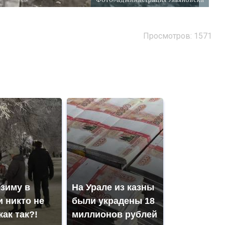
Просмотров: 1571
 зиму в
На Урале из казны
 никто не
были украдены 18
как так?!
миллионов рублей