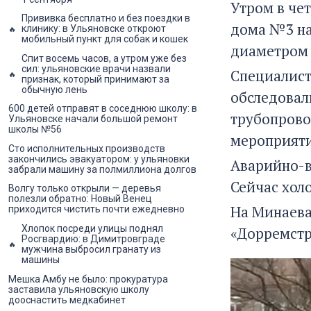
Утром в че
Прививка бесплатно и без поездки в
дома №3 на
клинику: в Ульяновске откроют
мобильный пункт для собак и кошек
диаметром 
Спит восемь часов, а утром уже без
сил: ульяновские врачи назвали
Специалист
признак, который принимают за
обычную лень
обследовал
600 детей отправят в соседнюю школу: в
трубопрово
Ульяновске начали большой ремонт
школы №56
мероприяти
Сто исполнительных производств
закончились эвакуатором: у ульяновки
Аварийно-в
забрали машину за полмиллиона долгов
Сейчас холо
Волгу только открыли — деревья
полезли обратно: Новый Венец
На Минаева
приходится чистить почти ежедневно
Хлопок посреди улицы поднял
«Дорремстр
Росгвардию: в Димитровграде
мужчина выбросил гранату из
машины
Мешка Амбу не было: прокуратура
заставила ульяновскую школу
дооснастить медкабинет