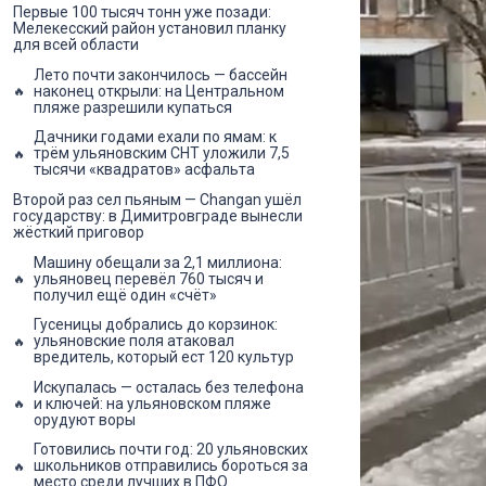
Первые 100 тысяч тонн уже позади:
Мелекесский район установил планку
для всей области
Лето почти закончилось — бассейн
наконец открыли: на Центральном
пляже разрешили купаться
Дачники годами ехали по ямам: к
трём ульяновским СНТ уложили 7,5
тысячи «квадратов» асфальта
Второй раз сел пьяным — Changan ушёл
государству: в Димитровграде вынесли
жёсткий приговор
Машину обещали за 2,1 миллиона:
ульяновец перевёл 760 тысяч и
получил ещё один «счёт»
Гусеницы добрались до корзинок:
ульяновские поля атаковал
вредитель, который ест 120 культур
Искупалась — осталась без телефона
и ключей: на ульяновском пляже
орудуют воры
Готовились почти год: 20 ульяновских
школьников отправились бороться за
место среди лучших в ПФО