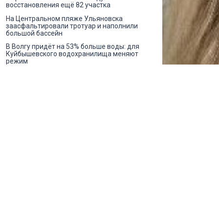
восстановления ещё 82 участка
На Центральном пляже Ульяновска
заасфальтировали тротуар и наполнили
большой бассейн
В Волгу придёт на 53% больше воды: для
Куйбышевского водохранилища меняют
режим
В Димитровграде задержали
водителя, выбросившего из машины
страйкбольную гранату
Три дня усиленных проверок:
ульяновских водителей будут ловить
на трезвость с 7 по 9 августа
Пакет оставили возле контейнера —
камера запомнила: в Ульяновске ИИ
подключают к мусорным штрафам
Ульяновцам вернули панорамный вид на
Волгу с бульвара Новый Венец
Мать двоих детей без прав лишилась
авто из-за долгов по ЖКХ и штрафам
До пенсии ещё далеко, а льготы уже
положены: что могут оформить
ульяновские предпенсионеры