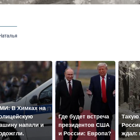
Наталья
МИ: В Химках на
олицейскую
Где будет встреча
Такую
ашину напали и
президентов США
России
одожгли.
и России: Европа?
ждал: 