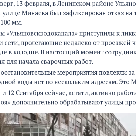
тверг, 13 февраля, в Ленинском районе Ульян
 улице Минаева был зафиксирован отказ на
100 мм.
ы «Ульяновскводоканала» приступили к лик
и сети, пролегающие недалеко от проезжей ч
де в колодце. В настоящий момент сотрудни
я для начала сварочных работ.
осстановительные мероприятия повлекли за 
дной воды нет по нескольким адресам. Это Мин
 и 12 Сентября сейчас, кстати, активно раб
оя» дополнительно обрабатывают улицы пр