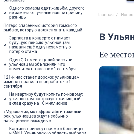
Одного комары едят живьём, другого
не замечают: учёные нашли причину
Главная
Новос
разницы
Пятеро спасённых: история томского
рыбака, которую должен знать каждый
В Улья
Зарплата в конверте отнимает
будущую пенсию: ульяновцам
назвали ещё одну незаметную
Ее место
потерю стажа
Один QR вместо целой россыпи:
ульяновцам объяснили, что
изменится на кассах с 1 сентября
121-й час станет дороже: ульяновцам
изменят правила переработок с 1
сентября
На квартиру будут копить по-новому:
ульяновцам застрахуют жилищный
вклад сразу на 10 миллионов
«Мураками», мотофристайл и тяжёлый
рок: ульяновцев ждут необычно
насыщенные выходные
Картины принесут прямо в больницы
и МФЦ: Ульяновскую область выбрали