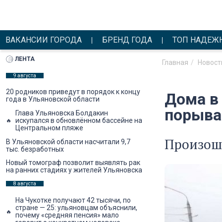
ВАКАНСИИ ГОРОДА
БРЕНД ГОДА
ТОП НАДЕЖ
ЛЕНТА
Главная
Новост
9 августа
20 родников приведут в порядок к концу
Дома в
года в Ульяновской области
порыва
Глава Ульяновска Болдакин
искупался в обновлённом бассейне на
Центральном пляже
Произош
В Ульяновской области насчитали 9,7
тыс. безработных
Новый томограф позволит выявлять рак
на ранних стадиях у жителей Ульяновска
8 августа
На Чукотке получают 42 тысячи, по
стране — 25: ульяновцам объяснили,
почему «средняя пенсия» мало