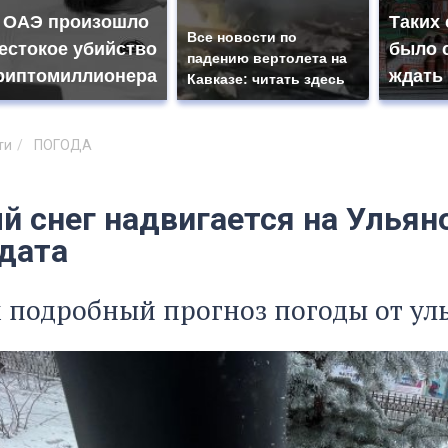
 ОАЭ произошло
Таких
Все новости по
естокое убийство
было с
падению вертолета на
риптомиллионера
ждать
Кавказе: читать здесь
ти
ПОГОДА
й снег надвигается на Ульян
 дата
 подробный прогноз погоды от ул