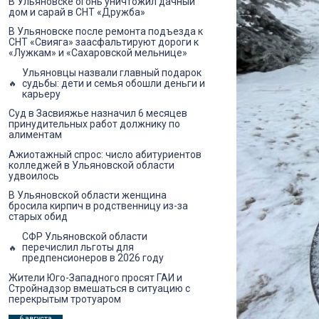
В Ульяновске огонь уничтожил дачный
дом и сарай в СНТ «Дружба»
В Ульяновске после ремонта подъезда к
СНТ «Свияга» заасфальтируют дороги к
«Лужкам» и «Сахаровской мельнице»
Ульяновцы назвали главный подарок
судьбы: дети и семья обошли деньги и
карьеру
Суд в Засвияжье назначил 6 месяцев
принудительных работ должнику по
алиментам
Ажиотажный спрос: число абитуриентов
колледжей в Ульяновской области
удвоилось
В Ульяновской области женщина
бросила кирпич в родственницу из-за
старых обид
СФР Ульяновской области
перечислил льготы для
предпенсионеров в 2026 году
Жители Юго-Западного просят ГАИ и
Стройнадзор вмешаться в ситуацию с
перекрытым тротуаром
6 августа