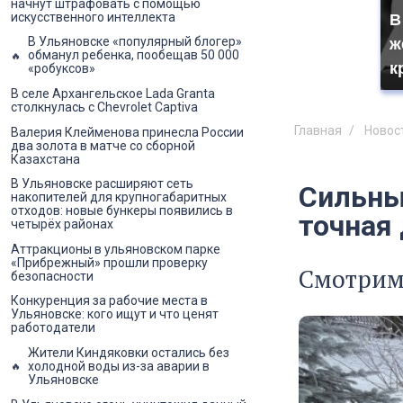
начнут штрафовать с помощью
искусственного интеллекта
В
В Ульяновске «популярный блогер»
ж
обманул ребенка, пообещав 50 000
к
«робуксов»
В селе Архангельское Lada Granta
столкнулась с Chevrolet Captiva
Главная
Новос
Валерия Клейменова принесла России
два золота в матче со сборной
Казахстана
В Ульяновске расширяют сеть
Сильны
накопителей для крупногабаритных
отходов: новые бункеры появились в
точная
четырёх районах
Аттракционы в ульяновском парке
«Прибрежный» прошли проверку
Смотрим
безопасности
Конкуренция за рабочие места в
Ульяновске: кого ищут и что ценят
работодатели
Жители Киндяковки остались без
холодной воды из-за аварии в
Ульяновске