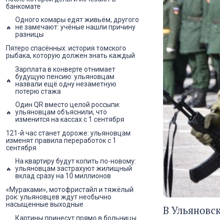
банкомате
Одного комары едят живьём, другого
не замечают: учёные нашли причину
разницы
Пятеро спасённых: история томского
рыбака, которую должен знать каждый
Зарплата в конверте отнимает
будущую пенсию: ульяновцам
назвали ещё одну незаметную
потерю стажа
Один QR вместо целой россыпи:
ульяновцам объяснили, что
изменится на кассах с 1 сентября
121-й час станет дороже: ульяновцам
изменят правила переработок с 1
сентября
На квартиру будут копить по-новому:
ульяновцам застрахуют жилищный
вклад сразу на 10 миллионов
«Мураками», мотофристайл и тяжёлый
рок: ульяновцев ждут необычно
насыщенные выходные
В Ульяновс
Картины принесут прямо в больницы