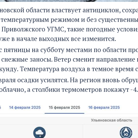
яновской области властвует антициклон, сохр
 температурным режимом и без существенных
 Приволжского УГМС, такие погодные услови
уже в начале выходных все изменится.
 с пятницы на субботу местами по области пр
 снежные заносы. Ветер сменит направление н
кунду. Температура воздуха в темное время с
враля осадки усилятся. На регион вновь обру
облачно, а столбики термометров покажут -4