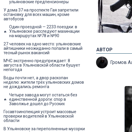
ульяновские предпенсионеры
У дома 37 на проспекте Гая запретили
остановку для всех машин, кроме
автобусов
Один проездной — 2233 поездки: в
Ульяновске расследуют махинации
на маршрутах №78 и №90
27 человек на одно место: ульяновские
айтишники неожиданно попали в самый
АВТОР
тесный рынок вакансий
МЧС экстренно предупреждает: 8
Громов А
августа в Ульяновской области бушует
непогода
Воды почти нет, а двор раскопан
неделю: жители трёх ульяновских домов
не дождались ремонта
Четыре завода могут остаться без
единственной дороги: спор в
Заволжье дошёл до Русских
Госавтоинспекция устроит массовые
проверки водителей в Ульяновской
области
В Ульяновске за переполненные мусорки