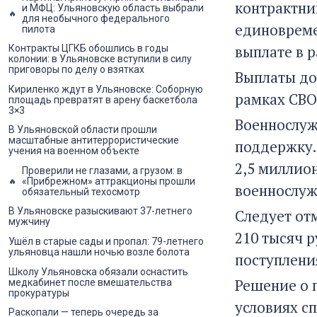
контрактни
и МФЦ: Ульяновскую область выбрали
для необычного федерального
единовреме
пилота
выплате в р
Контракты ЦГКБ обошлись в годы
колонии: в Ульяновске вступили в силу
приговоры по делу о взятках
Выплаты до
Кириленко ждут в Ульяновске: Соборную
рамках СВО 
площадь превратят в арену баскетбола
3×3
Военнослуж
В Ульяновской области прошли
масштабные антитеррористические
поддержку.
учения на военном объекте
2,5 миллио
Проверили не глазами, а грузом: в
«Прибрежном» аттракционы прошли
военнослуж
обязательный техосмотр
В Ульяновске разыскивают 37-летнего
Следует от
мужчину
210 тысяч 
Ушёл в старые сады и пропал: 79-летнего
ульяновца нашли ночью возле болота
поступлени
Школу Ульяновска обязали оснастить
Решение о 
медкабинет после вмешательства
прокуратуры
условиях с
Раскопали — теперь очередь за