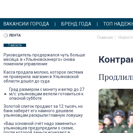
ВАКАНСИИ ГОРОДА
БРЕНД ГОДА
ТОП НАДЕЖ
ЛЕНТА
Главная
Новост
7 августа
Руководитель продержался чуть больше
Контра
месяца: в «Ульяновскэнерго» снова
поменяли управление
Касса продала молоко, которое система
Продлил
не проверила: магазин в Ульяновской
области дошёл до суда
Град размером с монету и ветер до 27
м/с: ульяновцам велели готовиться к
опасной субботе
Золотой слиток продают за 12 тысяч, но
банк заберёт его намного дешевле:
ульяновцам раскрыли главную ловушку
«Ваш основной счёт надо заменить»:
ульяновцев предупредили о схеме,
после которой деньги исчезают в