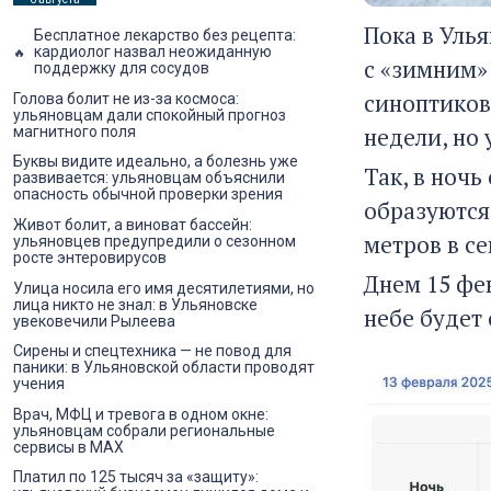
Пока в Уль
Бесплатное лекарство без рецепта:
кардиолог назвал неожиданную
с «зимним»
поддержку для сосудов
синоптиков
Голова болит не из-за космоса:
ульяновцам дали спокойный прогноз
недели, но 
магнитного поля
Буквы видите идеально, а болезнь уже
Так, в ночь
развивается: ульяновцам объяснили
опасность обычной проверки зрения
образуются
Живот болит, а виноват бассейн:
метров в се
ульяновцев предупредили о сезонном
росте энтеровирусов
Днем 15 фе
Улица носила его имя десятилетиями, но
лица никто не знал: в Ульяновске
небе будет 
увековечили Рылеева
Сирены и спецтехника — не повод для
паники: в Ульяновской области проводят
учения
Врач, МФЦ и тревога в одном окне:
ульяновцам собрали региональные
сервисы в MAX
Платил по 125 тысяч за «защиту»: