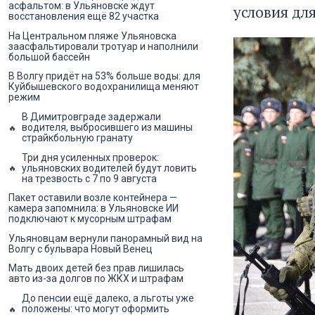
асфальтом: в Ульяновске ждут
условия дл
восстановления ещё 82 участка
На Центральном пляже Ульяновска
заасфальтировали тротуар и наполнили
большой бассейн
В Волгу придёт на 53% больше воды: для
Куйбышевского водохранилища меняют
режим
В Димитровграде задержали
водителя, выбросившего из машины
страйкбольную гранату
Три дня усиленных проверок:
ульяновских водителей будут ловить
на трезвость с 7 по 9 августа
Пакет оставили возле контейнера —
камера запомнила: в Ульяновске ИИ
подключают к мусорным штрафам
Ульяновцам вернули панорамный вид на
Волгу с бульвара Новый Венец
Мать двоих детей без прав лишилась
авто из-за долгов по ЖКХ и штрафам
До пенсии ещё далеко, а льготы уже
положены: что могут оформить