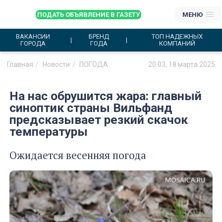
ПОДАТЬ ОБЪЯВЛЕНИЕ В ГАЗЕТУ
МЕНЮ
ВАКАНСИИ
БРЕНД
ТОП НАДЕЖНЫХ
ГОРОДА
ГОДА
КОМПАНИЙ
Главная
Новости
ПОГОДА
20:03, 18 марта 2025
На нас обрушится жара: главный
синоптик страны Вильфанд
предсказывает резкий скачок
температуры
Ожидается весенняя погода