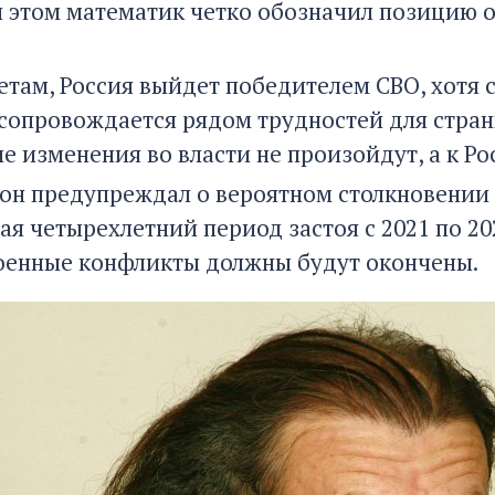
и этом математик четко обозначил позицию 
четам, Россия выйдет победителем СВО, хотя
сопровождается рядом трудностей для страны
е изменения во власти не произойдут, а к Р
у он предупреждал о вероятном столкновении 
я четырехлетний период застоя с 2021 по 202
военные конфликты должны будут окончены.