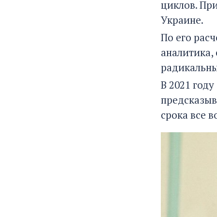
циклов. Пр
Украине.
По его рас
аналитика, 
радикальны
В 2021 год
предсказыва
срока все 