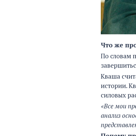
Что же пр
По словам 
завершитьс
Кваша счит
истории. К
силовых ра
«Все мои пр
анализ осно
представле
Почему пр