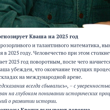
огнозирует Кваша на 2025 год
прозорливого и талантливого математика, н
я в 2025 году. Человечество при этом столк
ает 2025 год поворотным, после чего начнет
ваша убежден, что окончание текущих проце
складах на международной арене.
едсказания всегда сбывались», – с уверенность
ван на глубоком понимании исторических про
ний о развитии истории.
огнозы Кваши вызывают доверие