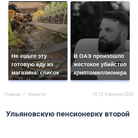
Не ешьте эту
В ОАЭ произошло
готовую еду из
жестокое убийство
магазина: список
криптомиллионера
Главная
Новости
14:12, 4 апреля 2025
Ульяновскую пенсионерку второй
раз развели мошенники
На этот раз они предложили ей оформить