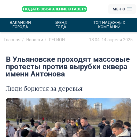
ПОДАТЬ ОБЪЯВЛЕНИЕ В ГАЗЕТУ
МЕНЮ
ВАКАНСИИ
БРЕНД
ТОП НАДЕЖНЫХ
ГОРОДА
ГОДА
КОМПАНИЙ
Главная
Новости
РЕГИОН
18:04, 14 апреля 2025
В Ульяновске проходят массовые
протесты против вырубки сквера
имени Антонова
Люди борются за деревья