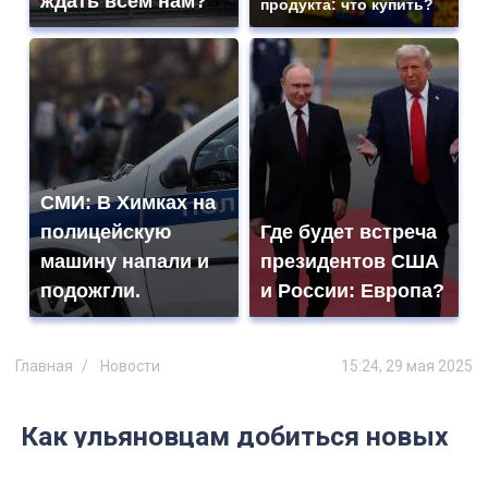
ждать всем нам?
продукта: что купить?
СМИ: В Химках на
полицейскую
Где будет встреча
машину напали и
президентов США
подожгли.
и России: Европа?
Главная
Новости
15:24, 29 мая 2025
Как ульяновцам добиться новых
детских площадок