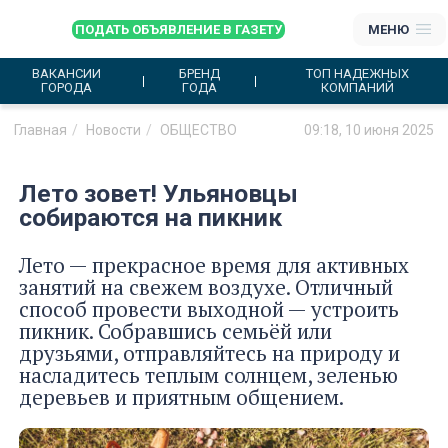
ПОДАТЬ ОБЪЯВЛЕНИЕ В ГАЗЕТУ
МЕНЮ
ВАКАНСИИ
БРЕНД
ТОП НАДЕЖНЫХ
ГОРОДА
ГОДА
КОМПАНИЙ
Главная
Новости
ОБЩЕСТВО
09:18, 10 июня 2025
Лето зовет! Ульяновцы
собираются на пикник
Лето — прекрасное время для активных
занятий на свежем воздухе. Отличный
способ провести выходной — устроить
пикник. Собравшись семьёй или
друзьями, отправляйтесь на природу и
насладитесь теплым солнцем, зеленью
деревьев и приятным общением.