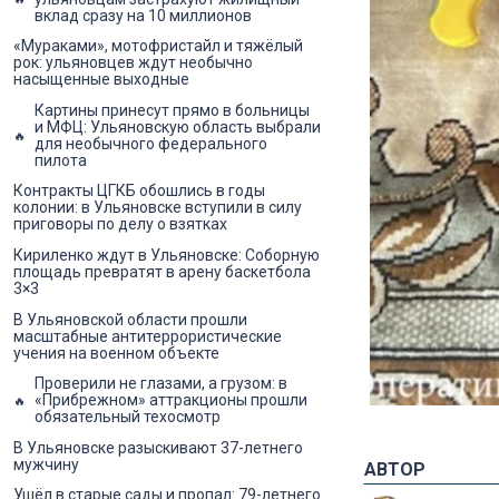
вклад сразу на 10 миллионов
«Мураками», мотофристайл и тяжёлый
рок: ульяновцев ждут необычно
насыщенные выходные
Картины принесут прямо в больницы
и МФЦ: Ульяновскую область выбрали
для необычного федерального
пилота
Контракты ЦГКБ обошлись в годы
колонии: в Ульяновске вступили в силу
приговоры по делу о взятках
Кириленко ждут в Ульяновске: Соборную
площадь превратят в арену баскетбола
3×3
В Ульяновской области прошли
масштабные антитеррористические
учения на военном объекте
Проверили не глазами, а грузом: в
«Прибрежном» аттракционы прошли
обязательный техосмотр
В Ульяновске разыскивают 37-летнего
мужчину
АВТОР
Ушёл в старые сады и пропал: 79-летнего