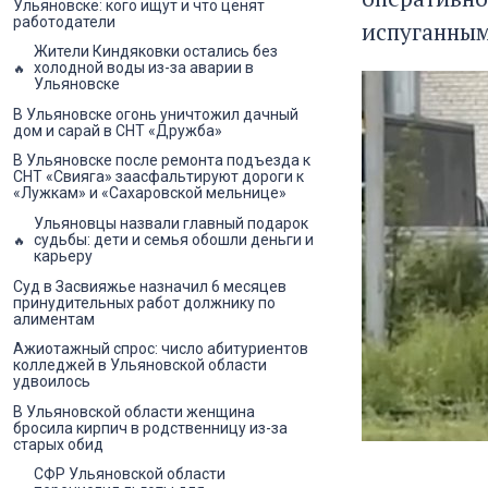
Ульяновске: кого ищут и что ценят
работодатели
испуганны
Жители Киндяковки остались без
холодной воды из-за аварии в
Ульяновске
В Ульяновске огонь уничтожил дачный
дом и сарай в СНТ «Дружба»
В Ульяновске после ремонта подъезда к
СНТ «Свияга» заасфальтируют дороги к
«Лужкам» и «Сахаровской мельнице»
Ульяновцы назвали главный подарок
судьбы: дети и семья обошли деньги и
карьеру
Суд в Засвияжье назначил 6 месяцев
принудительных работ должнику по
алиментам
Ажиотажный спрос: число абитуриентов
колледжей в Ульяновской области
удвоилось
В Ульяновской области женщина
бросила кирпич в родственницу из-за
старых обид
СФР Ульяновской области