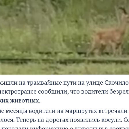
ышли на трамвайные пути на улице Скочилова
лектротрансе сообщили, что водители безрел
ких животных.
ие месяцы водители на маршрутах встречали 
 лося. Теперь на дорогах появились косули.
 передали информацию о животных в соотве