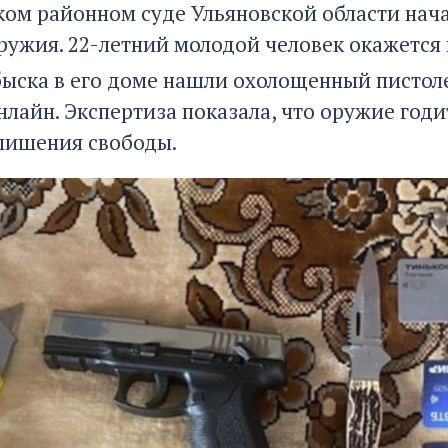
ком районном суде Ульяновской области нач
ружия. 22-летний молодой человек окажется
быска в его доме нашли охолощенный пистоле
нлайн. Экспертиза показала, что оружие годи
 лишения свободы.