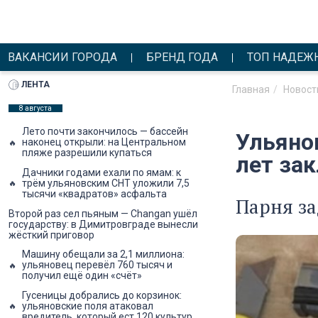
ВАКАНСИИ ГОРОДА
БРЕНД ГОДА
ТОП НАДЕЖ
ЛЕНТА
Главная
Новост
8 августа
Лето почти закончилось — бассейн
Ульянов
наконец открыли: на Центральном
пляже разрешили купаться
лет за
Дачники годами ехали по ямам: к
трём ульяновским СНТ уложили 7,5
тысячи «квадратов» асфальта
Парня за
Второй раз сел пьяным — Changan ушёл
государству: в Димитровграде вынесли
жёсткий приговор
Машину обещали за 2,1 миллиона:
ульяновец перевёл 760 тысяч и
получил ещё один «счёт»
Гусеницы добрались до корзинок:
ульяновские поля атаковал
вредитель, который ест 120 культур