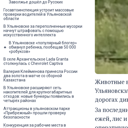
Заволжье дошёл до Русских
Госавтоинспекция устроит массовые
проверки водителей в Ульяновской
области
В Ульяновске за переполненные мусорки
начнут штрафовать с помощью
искусственного интеллекта
В Ульяновске «популярный блогер»
обманул ребенка, пообещав 50 000
«робуксов»
В селе Архангельское Lada Granta
столкнулась с Chevrolet Captiva
Валерия Клейменова принесла России
два золота в матче со сборной
Животные в
Казахстана
В Ульяновске расширяют сеть
Ульяновскэ
накопителей для крупногабаритных
отходов: новые бункеры появились в
дорогах ди
четырёх районах
За последн
Аттракционы в ульяновском парке
«Прибрежный» прошли проверку
ежей, лис и
безопасности
Конкуренция за рабочие места в
оперативно