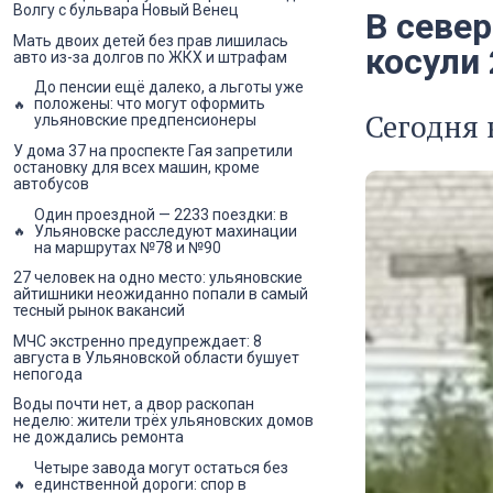
Волгу с бульвара Новый Венец
В севе
Мать двоих детей без прав лишилась
косули
авто из-за долгов по ЖКХ и штрафам
До пенсии ещё далеко, а льготы уже
положены: что могут оформить
Сегодня 
ульяновские предпенсионеры
У дома 37 на проспекте Гая запретили
остановку для всех машин, кроме
автобусов
Один проездной — 2233 поездки: в
Ульяновске расследуют махинации
на маршрутах №78 и №90
27 человек на одно место: ульяновские
айтишники неожиданно попали в самый
тесный рынок вакансий
МЧС экстренно предупреждает: 8
августа в Ульяновской области бушует
непогода
Воды почти нет, а двор раскопан
неделю: жители трёх ульяновских домов
не дождались ремонта
Четыре завода могут остаться без
единственной дороги: спор в