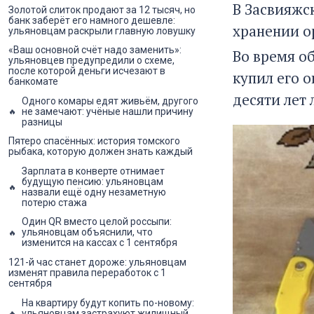
В Засвияжс
Золотой слиток продают за 12 тысяч, но
банк заберёт его намного дешевле:
хранении о
ульяновцам раскрыли главную ловушку
«Ваш основной счёт надо заменить»:
Во время о
ульяновцев предупредили о схеме,
после которой деньги исчезают в
купил его о
банкомате
десяти лет
Одного комары едят живьём, другого
не замечают: учёные нашли причину
разницы
Пятеро спасённых: история томского
рыбака, которую должен знать каждый
Зарплата в конверте отнимает
будущую пенсию: ульяновцам
назвали ещё одну незаметную
потерю стажа
Один QR вместо целой россыпи:
ульяновцам объяснили, что
изменится на кассах с 1 сентября
121-й час станет дороже: ульяновцам
изменят правила переработок с 1
сентября
На квартиру будут копить по-новому:
ульяновцам застрахуют жилищный