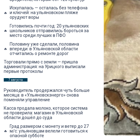
Искупалась — осталась без телефона
и ключей: на ульяновском пляже
орудуют воры
Готовились почти год: 20 ульяновских
школьников отправились бороться за
место среди лучших в ПФО
Половину уже сделали, половина
впереди: в Ульяновской области
отчитались о ремонте дорог
Торговали прямо с земли — пришла
администрация: на Урицкого выписали
первые протоколы
7 августа
Руководитель продержался чуть больше
месяца: в «Ульяновскэнерго» снова
поменяли управление
Касса продала молоко, которое система
не проверила: магазин в Ульяновской
области дошёл до суда
Град размером с монету и ветер до 27
м/с: ульяновцам велели готовиться к
опасной субботе