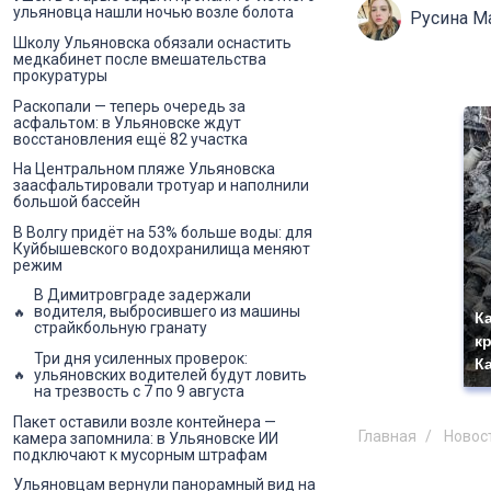
ульяновца нашли ночью возле болота
Русина М
Школу Ульяновска обязали оснастить
медкабинет после вмешательства
прокуратуры
Раскопали — теперь очередь за
асфальтом: в Ульяновске ждут
восстановления ещё 82 участка
На Центральном пляже Ульяновска
заасфальтировали тротуар и наполнили
большой бассейн
В Волгу придёт на 53% больше воды: для
Куйбышевского водохранилища меняют
режим
В Димитровграде задержали
водителя, выбросившего из машины
К
страйкбольную гранату
к
Три дня усиленных проверок:
К
ульяновских водителей будут ловить
на трезвость с 7 по 9 августа
Пакет оставили возле контейнера —
Главная
Новос
камера запомнила: в Ульяновске ИИ
подключают к мусорным штрафам
Ульяновцам вернули панорамный вид на