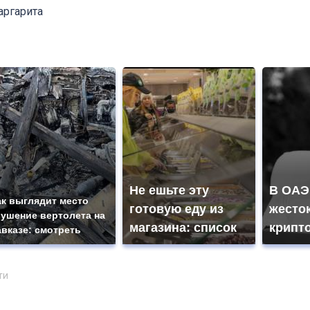
аргарита
Не ешьте эту
В ОАЭ
ак выглядит место
готовую еду из
жесто
рушение вертолета на
магазина: список
крипт
авказе: смотреть
ти